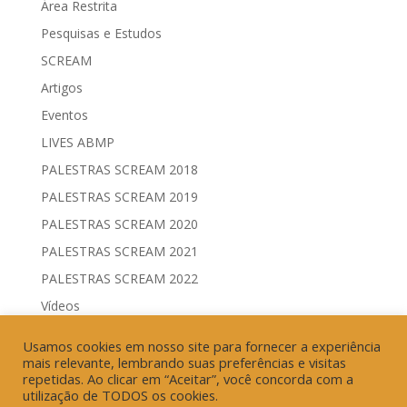
Área Restrita
Pesquisas e Estudos
SCREAM
Artigos
Eventos
LIVES ABMP
PALESTRAS SCREAM 2018
PALESTRAS SCREAM 2019
PALESTRAS SCREAM 2020
PALESTRAS SCREAM 2021
PALESTRAS SCREAM 2022
Vídeos
Comitês de Comunicação Governamental & Eleitoral
Usamos cookies em nosso site para fornecer a experiência
Geração de Resultados & Eficiência Publicitária
mais relevante, lembrando suas preferências e visitas
repetidas. Ao clicar em “Aceitar”, você concorda com a
utilização de TODOS os cookies.