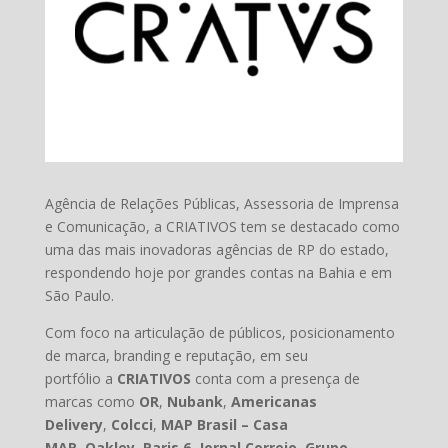
Agência de Relações Públicas, Assessoria de Imprensa
e Comunicação, a CRIATIVOS tem se destacado como
uma das mais inovadoras agências de RP do estado,
respondendo hoje por grandes contas na Bahia e em
São Paulo.
Com foco na articulação de públicos, posicionamento
de marca, branding e reputação, em seu
portfólio
a
CRIATIVOS
conta com
a
presenç
a
de
marcas como
OR
,
Nubank
,
Americanas
Delivery
,
Colcci
,
MAP Brasil – Casa
MAR
,
Oakley
,
Paris 6
,
Jornal Correio
,
Grupo