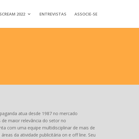
SCREAM 2022
ENTREVISTAS
ASSOCIE-SE
opaganda atua desde 1987 no mercado
s de maior relevância do setor no
nta com uma equipe multidisciplinar de mais de
áreas da atividade publicitária on e off line. Seu