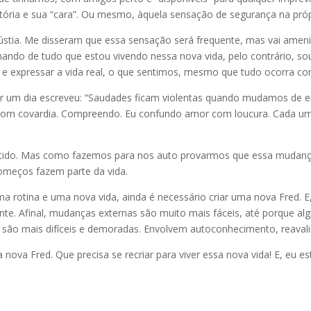
stória e sua “cara”. Ou mesmo, àquela sensação de segurança na próp
stia. Me disseram que essa sensação será frequente, mas vai amen
ndo de tudo que estou vivendo nessa nova vida, pelo contrário, s
 e expressar a vida real, o que sentimos, mesmo que tudo ocorra c
jar um dia escreveu: “Saudades ficam violentas quando mudamos de 
 com covardia. Compreendo. Eu confundo amor com loucura. Cada um
ntido. Mas como fazemos para nos auto provarmos que essa mudança
ecomeços fazem parte da vida.
uma rotina e uma nova vida, ainda é necessário criar uma nova Fred. 
nte. Afinal, mudanças externas são muito mais fáceis, até porque 
são mais difíceis e demoradas. Envolvem autoconhecimento, reavalia
va Fred. Que precisa se recriar para viver essa nova vida! E, eu est