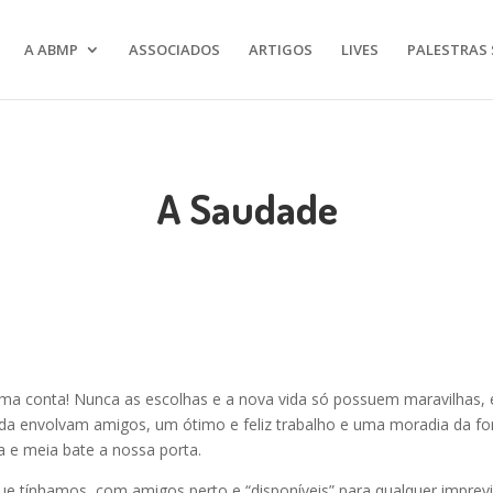
A ABMP
ASSOCIADOS
ARTIGOS
LIVES
PALESTRAS 
A Saudade
oma conta! Nunca as escolhas e a nova vida só possuem maravilhas,
nda envolvam amigos, um ótimo e feliz trabalho e uma moradia da f
 e meia bate a nossa porta.
ue tínhamos, com amigos perto e “disponíveis” para qualquer imprevist