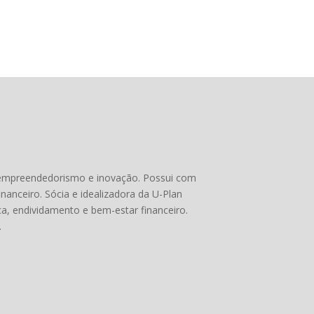
, empreendedorismo e inovação. Possui com
nanceiro. Sócia e idealizadora da U-Plan
ca, endividamento e bem-estar financeiro.
.