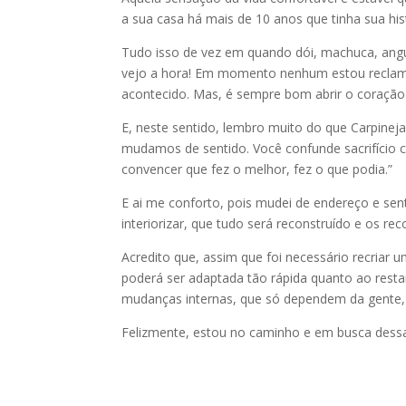
a sua casa há mais de 10 anos que tinha sua hi
Tudo isso de vez em quando dói, machuca, angú
vejo a hora! Em momento nenhum estou reclama
acontecido. Mas, é sempre bom abrir o coração
E, neste sentido, lembro muito do que Carpine
mudamos de sentido. Você confunde sacrifício
convencer que fez o melhor, fez o que podia.”
E ai me conforto, pois mudei de endereço e se
interiorizar, que tudo será reconstruído e os r
Acredito que, assim que foi necessário recriar 
poderá ser adaptada tão rápida quanto ao resta
mudanças internas, que só dependem da gente, 
Felizmente, estou no caminho e em busca dessa no
_______________