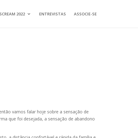
SCREAM 2022
ENTREVISTAS
ASSOCIE-SE
 então vamos falar hoje sobre a sensação de
orma que foi desejada, a sensação de abandono
o, a distância confortável e rápida da família e