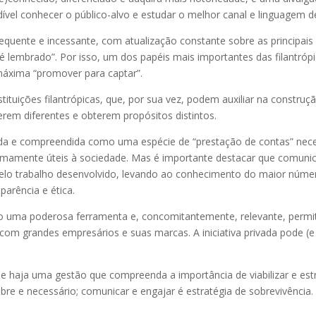
indível conhecer o público-alvo e estudar o melhor canal e linguagem 
uente e incessante, com atualização constante sobre as principais 
embrado”. Por isso, um dos papéis mais importantes das filantrópica
 máxima “promover para captar”.
nstituições filantrópicas, que, por sua vez, podem auxiliar na constru
rem diferentes e obterem propósitos distintos.
ida e compreendida como uma espécie de “prestação de contas” nece
tremamente úteis à sociedade. Mas é importante destacar que comuni
pelo trabalho desenvolvido, levando ao conhecimento do maior núme
parência e ética.
 uma poderosa ferramenta e, concomitantemente, relevante, permit
 grandes empresários e suas marcas. A iniciativa privada pode (e de
ue haja uma gestão que compreenda a importância de viabilizar e estr
obre e necessário; comunicar e engajar é estratégia de sobrevivência.