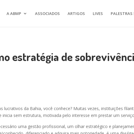
A ABMP
ASSOCIADOS
ARTIGOS
LIVES
PALESTRAS 
 estratégia de sobrevivência
ins lucrativos da Bahia, você conhece? Muitas vezes, instituições fi
e se inicia sem estrutura, motivada pelo interesse em prestar um serv
cessário uma gestão profissional, um olhar estratégico e planejame
e)conhecido, diferenciado e adquira mais notoriedade, é uma divulgaç