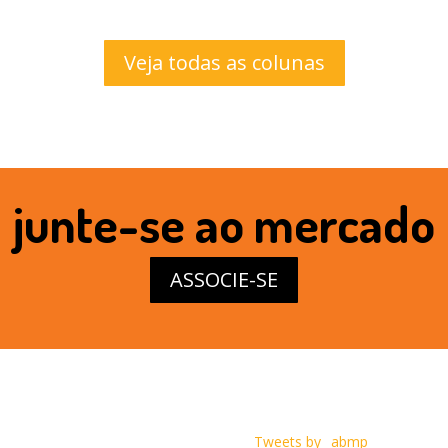
Veja todas as colunas
junte-se ao mercado
ASSOCIE-SE
Tweets by _abmp