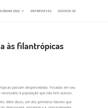
SCREAM 2022
ENTREVISTAS
ASSOCIE-SE
 às filantrópicas
lantrópicas passam despercebidas. Focadas em seu
iço necessário à população que não tem acesso.
nto. Além disso, um dos primeiros fatores que
ão direcionada, estratégica e, principalmente,