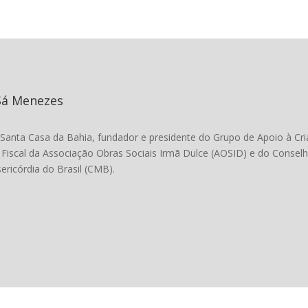
Sá Menezes
 Santa Casa da Bahia, fundador e presidente do Grupo de Apoio à 
Fiscal da Associação Obras Sociais Irmã Dulce (AOSID) e do Consel
ericórdia do Brasil (CMB).