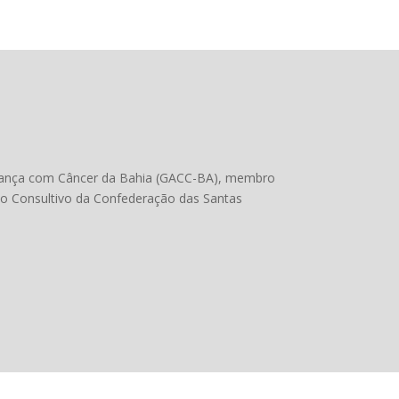
Criança com Câncer da Bahia (GACC-BA), membro
ho Consultivo da Confederação das Santas