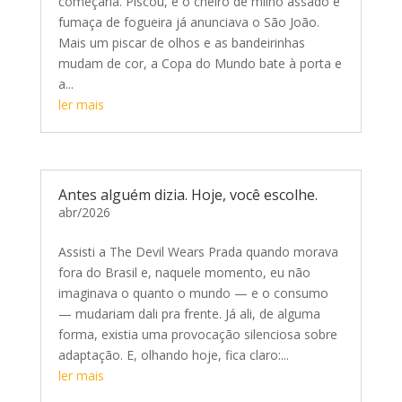
começaria. Piscou, e o cheiro de milho assado e
fumaça de fogueira já anunciava o São João.
Mais um piscar de olhos e as bandeirinhas
mudam de cor, a Copa do Mundo bate à porta e
a...
ler mais
Antes alguém dizia. Hoje, você escolhe.
abr/2026
Assisti a The Devil Wears Prada quando morava
fora do Brasil e, naquele momento, eu não
imaginava o quanto o mundo — e o consumo
— mudariam dali pra frente. Já ali, de alguma
forma, existia uma provocação silenciosa sobre
adaptação. E, olhando hoje, fica claro:...
ler mais