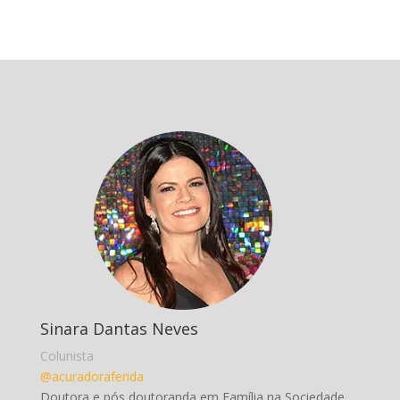
Sinara Dantas Neves
Colunista
@acuradoraferida
Doutora e pós doutoranda em Família na Sociedade