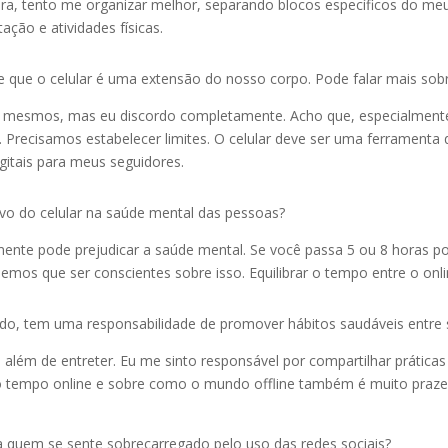
 tento me organizar melhor, separando blocos específicos do meu di
ação e atividades físicas.
e que o celular é uma extensão do nosso corpo. Pode falar mais sob
si mesmos, mas eu discordo completamente. Acho que, especialmen
ecisamos estabelecer limites. O celular deve ser uma ferramenta q
gitais para meus seguidores.
o do celular na saúde mental das pessoas?
amente pode prejudicar a saúde mental. Se você passa 5 ou 8 horas po
emos que ser conscientes sobre isso. Equilibrar o tempo entre o onlin
do, tem uma responsabilidade de promover hábitos saudáveis entre 
além de entreter. Eu me sinto responsável por compartilhar prática
r o tempo online e sobre como o mundo offline também é muito praz
a quem se sente sobrecarregado pelo uso das redes sociais?