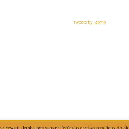
Tweets by _abmp
relevante, lembrando suas preferências e visitas repetidas. Ao cli