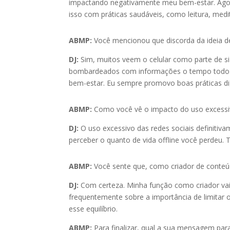
impactando negativamente meu bem-estar. Agora,
isso com práticas saudáveis, como leitura, medit
ABMP:
Você mencionou que discorda da ideia d
DJ:
Sim, muitos veem o celular como parte de 
bombardeados com informações o tempo todo. Pr
bem-estar. Eu sempre promovo boas práticas di
ABMP:
Como você vê o impacto do uso excessiv
DJ:
O uso excessivo das redes sociais definitiv
perceber o quanto de vida offline você perdeu. T
ABMP:
Você sente que, como criador de conteú
DJ:
Com certeza. Minha função como criador vai 
frequentemente sobre a importância de limita
esse equilíbrio.
ABMP:
Para finalizar, qual a sua mensagem par