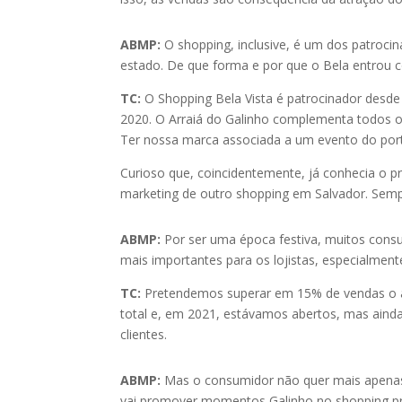
ABMP:
O shopping, inclusive, é um dos patrocin
estado. De que forma e por que o Bela entrou 
TC:
O Shopping Bela Vista é patrocinador desde
2020. O Arraiá do Galinho complementa todos o
Ter nossa marca associada a um evento do porte
Curioso que, coincidentemente, já conhecia o pr
marketing de outro shopping em Salvador. Sempr
ABMP:
Por ser uma época festiva, muitos cons
mais importantes para os lojistas, especialmen
TC:
Pretendemos superar em 15% de vendas o a
total e, em 2021, estávamos abertos, mas ainda
clientes.
ABMP:
Mas o consumidor não quer mais apenas 
vai promover momentos Galinho no shopping pr