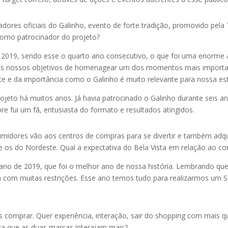
adores oficiais do Galinho, evento de forte tradição, promovido pela 
como patrocinador do projeto?
 2019, sendo esse o quarto ano consecutivo, o que foi uma enorme a
s nossos objetivos de homenagear um dos momentos mais importante
 e da importância como o Galinho é muito relevante para nossa est
ojeto há muitos anos. Já havia patrocinado o Galinho durante seis a
e fui um fã, entusiasta do formato e resultados atingidos.
umidores vão aos centros de compras para se divertir e também adqu
te os do Nordeste. Qual a expectativa do Bela Vista em relação ao 
no de 2019, que foi o melhor ano de nossa história. Lembrando q
 com muitas restrições. Esse ano temos tudo para realizarmos um Sã
comprar. Quer experiência, interação, sair do shopping com mais q
a que as duas marcas interajam mais?