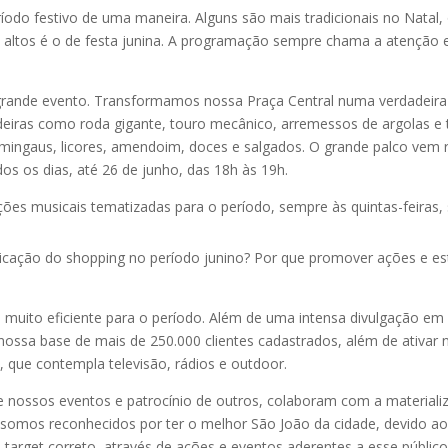
odo festivo de uma maneira. Alguns são mais tradicionais no Natal
 altos é o de festa junina. A programação sempre chama a atenção e
grande evento. Transformamos nossa Praça Central numa verdadeira 
cadeiras como roda gigante, touro mecânico, arremessos de argolas 
, mingaus, licores, amendoim, doces e salgados. O grande palco ve
s os dias, até 26 de junho, das 18h às 19h.
s musicais tematizadas para o período, sempre às quintas-feiras,
nicação do shopping no período junino? Por que promover ações e est
 muito eficiente para o período. Além de uma intensa divulgação em
ossa base de mais de 250.000 clientes cadastrados, além de ativar no
 que contempla televisão, rádios e outdoor.
e nossos eventos e patrocínio de outros, colaboram com a material
 somos reconhecidos por ter o melhor São João da cidade, devido aos
target correto, através de ações e eventos aderentes a esse público