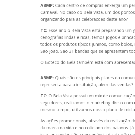
ABMP:
Cada centro de compras enxerga um perí
Carnaval. No caso do Bela Vista, um dos pontos
organizando para as celebrações deste ano?
TC:
Esse ano o Bela Vista está preparando um 
cenografias lindas e ricas, temos jogos e brin
todos os produtos típicos juninos, como bolos
São João. São 31 bandas que se apresentam todo
O Boteco do Bela também está com apresentaçõe
ABMP:
Quais são os principais pilares da comu
representa para a instituição, além das vendas?
TC:
O Bela Vista possui um mix de comunicação
seguidores, realizamos o marketing direto com n
mesmo tempo, utilizamos nosso plano de mídia,
As ações promocionais, através da realização d
da marca na vida e no cotidiano dos baianos. Já
isso, as vendas são consequência da atração do 