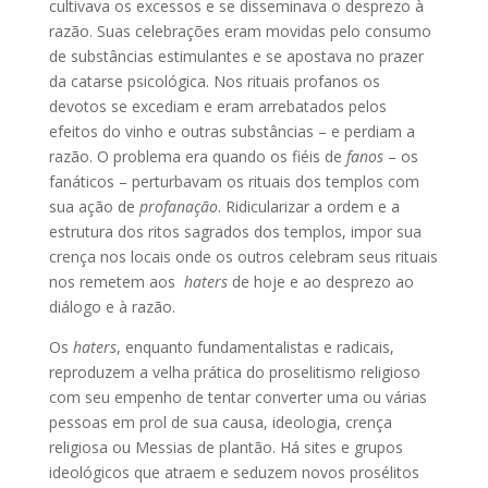
cultivava os excessos e se disseminava o desprezo à
razão. Suas celebrações eram movidas pelo consumo
de substâncias estimulantes e se apostava no prazer
da catarse psicológica. Nos rituais profanos os
devotos se excediam e eram arrebatados pelos
efeitos do vinho e outras substâncias – e perdiam a
razão. O problema era quando os fiéis de
fanos
– os
fanáticos – perturbavam os rituais dos templos com
sua ação de
profanação
. Ridicularizar a ordem e a
estrutura dos ritos sagrados dos templos, impor sua
crença nos locais onde os outros celebram seus rituais
nos remetem aos
haters
de hoje e ao desprezo ao
diálogo e à razão.
Os
haters
, enquanto fundamentalistas e radicais,
reproduzem a velha prática do proselitismo religioso
com seu empenho de tentar converter uma ou várias
pessoas em prol de sua causa, ideologia, crença
religiosa ou Messias de plantão. Há sites e grupos
ideológicos que atraem e seduzem novos prosélitos