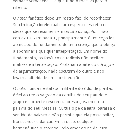
verdade verdadeira – e que tudo o mais vá para o
inferno.
O
hater
fanático deixa um rastro fácil de reconhecer.
Sua limitação intelectual e um espectro estreito de
ideias que se resumem em
ou isto ou aquilo
. E não
contextualizam nada. E, principalmente, é um cego leal
ao núcleo do fundamento de uma crença que o obriga
a abominar a qualquer interpretação. Em nome do
fundamento, os fanáticos e radicais não aceitam
matizes e interpretação. Profanam a arte do diálogo e
da argumentação, nada escutam do outro e não
levam a alteridade em consideração.
O
hater
fundamentalista, militante do ódio de plantão,
é fiel ao texto sagrado da cartilha de seu partido e
grupo e somente reverencia presunçosamente a
palavra do seu Messias. Cultua o pé da letra, paralisa o
sentido da palavra e não permite que ela possa saltar,
transcender e dançar. Em síntese, qualquer
hermenêutica o atordoa. Pelo amor ao pé da letra