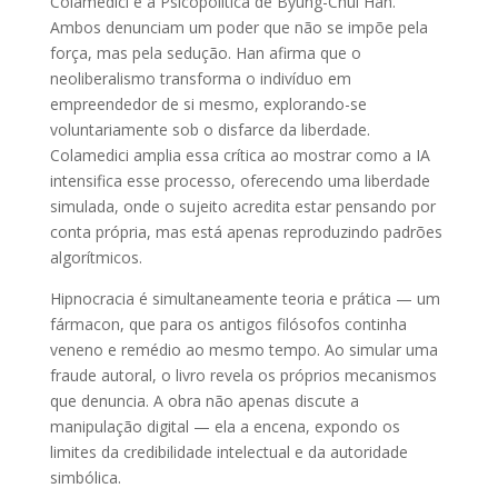
Colamedici e a Psicopolítica de Byung-Chul Han.
Ambos denunciam um poder que não se impõe pela
força, mas pela sedução. Han afirma que o
neoliberalismo transforma o indivíduo em
empreendedor de si mesmo, explorando-se
voluntariamente sob o disfarce da liberdade.
Colamedici amplia essa crítica ao mostrar como a IA
intensifica esse processo, oferecendo uma liberdade
simulada, onde o sujeito acredita estar pensando por
conta própria, mas está apenas reproduzindo padrões
algorítmicos.
Hipnocracia é simultaneamente teoria e prática — um
fármacon, que para os antigos filósofos continha
veneno e remédio ao mesmo tempo. Ao simular uma
fraude autoral, o livro revela os próprios mecanismos
que denuncia. A obra não apenas discute a
manipulação digital — ela a encena, expondo os
limites da credibilidade intelectual e da autoridade
simbólica.