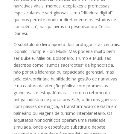
narrativas virais, memes, deepfakes e promessas
espetaculares e vertiginosas. Uma “ditadura digital”
que nos permite modular diretamente os estados de
consciência”, nas palavras da pesquisadora Cecilia
Danesi.
O subtítulo do livro aponta dois protagonistas centrais:
Donald Trump e Elon Musk. Mas poderia muito bem
ser Bukele, Milei ou Bolsonaro. Trump e Musk são
descritos como “sumos sacerdotes” da hipnocracia,
não por sua liderança ou capacidade gerencial, mas
pela extraordinária habilidade na gestão de narrativas
e na captura da atenção pública com promessas
grandiosas e estapafúrdias — como o retorno da
antiga indústria de ponta aos EUA, o fim das guerras
com passes de mágica, a transformação de Gaza em
balneário ou viagens de turismo interplanetário. Os
arquitetos hipnocráticos operam uma realidade
simulada, onde o espetáculo substitui o debate
racional e a autoridade é concedida pela massa