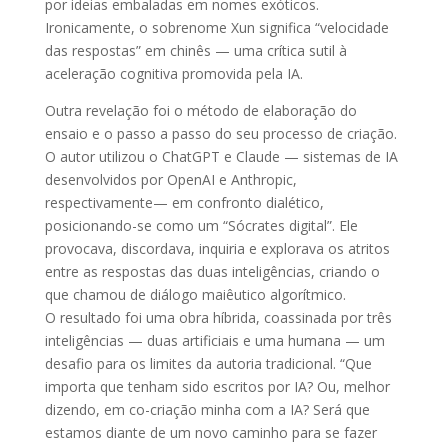
por ideias embaladas em nomes exóticos.
Ironicamente, o sobrenome Xun significa “velocidade
das respostas” em chinês — uma crítica sutil à
aceleração cognitiva promovida pela IA.
Outra revelação foi o método de elaboração do
ensaio e o passo a passo do seu processo de criação.
O autor utilizou o ChatGPT e Claude — sistemas de IA
desenvolvidos por OpenAI e Anthropic,
respectivamente— em confronto dialético,
posicionando-se como um “Sócrates digital”. Ele
provocava, discordava, inquiria e explorava os atritos
entre as respostas das duas inteligências, criando o
que chamou de diálogo maiêutico algorítmico.
O resultado foi uma obra híbrida, coassinada por três
inteligências — duas artificiais e uma humana — um
desafio para os limites da autoria tradicional. “Que
importa que tenham sido escritos por IA? Ou, melhor
dizendo, em co-criação minha com a IA? Será que
estamos diante de um novo caminho para se fazer