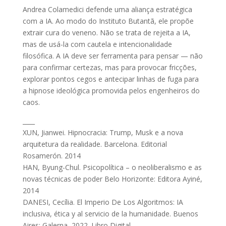
Andrea Colamedici defende uma aliança estratégica
com a IA. Ao modo do Instituto Butantã, ele propõe
extrair cura do veneno. Não se trata de rejeita a IA,
mas de usá-la com cautela e intencionalidade
filosófica. A IA deve ser ferramenta para pensar — não
para confirmar certezas, mas para provocar fricções,
explorar pontos cegos e antecipar linhas de fuga para
a hipnose ideológica promovida pelos engenheiros do
caos.
____
XUN, Jianwei. Hipnocracia: Trump, Musk e a nova
arquitetura da realidade. Barcelona. Editorial
Rosamerón. 2014
HAN, Byung-Chul. Psicopolítica – o neoliberalismo e as
novas técnicas de poder Belo Horizonte: Editora Ayiné,
2014
DANESI, Cecília. El Imperio De Los Algoritmos: IA
inclusiva, ética y al servicio de la humanidade. Buenos
Aires: Galerna, 2022. Libro Digital.