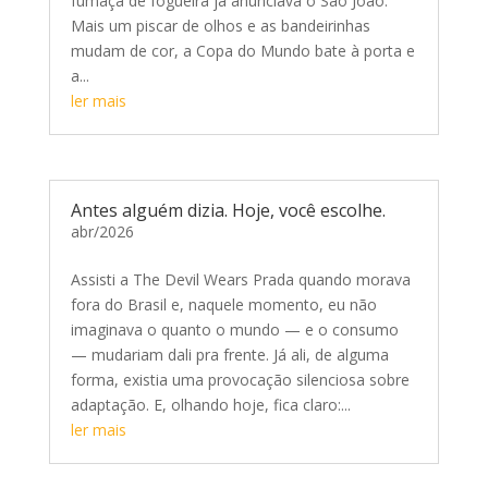
fumaça de fogueira já anunciava o São João.
Mais um piscar de olhos e as bandeirinhas
mudam de cor, a Copa do Mundo bate à porta e
a...
ler mais
Antes alguém dizia. Hoje, você escolhe.
abr/2026
Assisti a The Devil Wears Prada quando morava
fora do Brasil e, naquele momento, eu não
imaginava o quanto o mundo — e o consumo
— mudariam dali pra frente. Já ali, de alguma
forma, existia uma provocação silenciosa sobre
adaptação. E, olhando hoje, fica claro:...
ler mais