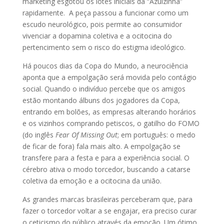
marketing esgotou os lotes iniciais da “Azulzinha”
rapidamente. A peça passou a funcionar como um
escudo neurológico, pois permite ao consumidor
vivenciar a dopamina coletiva e a ocitocina do
pertencimento sem o risco do estigma ideológico.
Há poucos dias da Copa do Mundo, a neurociência
aponta que a empolgação será movida pelo contágio
social. Quando o indivíduo percebe que os amigos
estão montando álbuns dos jogadores da Copa,
entrando em bolões, as empresas alterando horários
e os vizinhos comprando petiscos, o gatilho do FOMO
(do inglês
Fear Of Missing Out
; em português: o medo
de ficar de fora) fala mais alto. A empolgação se
transfere para a festa e para a experiência social. O
cérebro ativa o modo torcedor, buscando a catarse
coletiva da emoção e a ocitocina da união.
As grandes marcas brasileiras perceberam que, para
fazer o torcedor voltar a se engajar, era preciso curar
o ceticismo do público através da emoção. Um ótimo