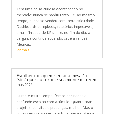
Tem uma coisa curiosa acontecendo no
mercado: nunca se mediu tanto… e, ao mesmo
tempo, nunca se vendeu com tanta dificuldade.
Dashboards completos, relatórios impecáveis,
uma infinidade de KPIs — e, no fim do dia, a
pergunta continua ecoando: cadê a venda?
Métrica,...
ler mais
Escolher com quem sentar à mesa é o
“sim” que seu corpo e sua mente merecem
mar/2026
Durante muito tempo, fomos ensinados a
confundir escolha com acúmulo. Quanto mais
projetos, convites e presenças, melhor. Mas o
corpo sempre soube: nem toda mesa sustenta,