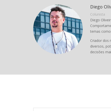
Diego Oli
Colunista
Diego Olive
Comportamen
temas como B
Criador dos 
diversos, po
decisões ma