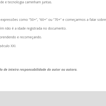
dade e tecnologia caminham juntas.
xpressões como “50+”, “60+” ou “70+” e começarmos a falar sobre p
uém não é a idade registrada no documento.
saprendendo e recomeçando.
século XXI.
ão de inteira responsabilidade do autor ou autora.