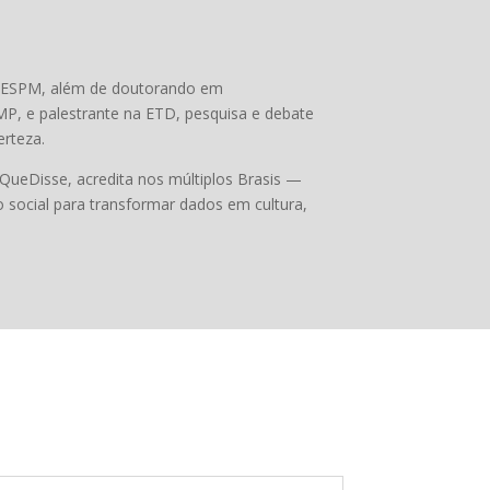
a ESPM, além de doutorando em
, e palestrante na ETD, pesquisa e debate
erteza.
QueDisse, acredita nos múltiplos Brasis —
 social para transformar dados em cultura,