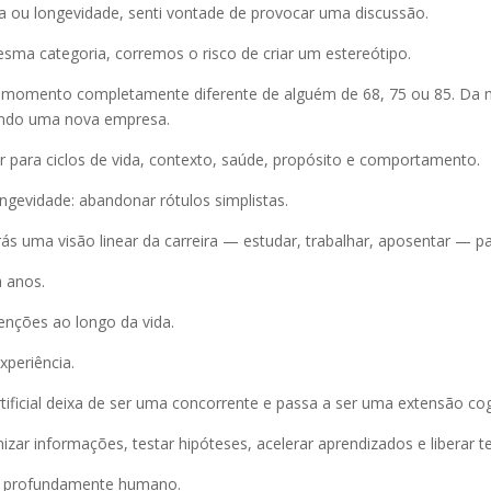
reira ou longevidade, senti vontade de provocar uma discussão.
a categoria, corremos o risco de criar um estereótipo.
 momento completamente diferente de alguém de 68, 75 ou 85. Da 
iando uma nova empresa.
r para ciclos de vida, contexto, saúde, propósito e comportamento.
ongevidade: abandonar rótulos simplistas.
 uma visão linear da carreira — estudar, trabalhar, aposentar — para
a anos.
enções ao longo da vida.
periência.
tificial deixa de ser uma concorrente e passa a ser uma extensão cog
izar informações, testar hipóteses, acelerar aprendizados e liberar 
do profundamente humano.