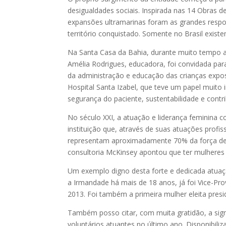
desigualdades sociais. Inspirada nas 14 Obras de
expansões ultramarinas foram as grandes resp
território conquistado. Somente no Brasil exist
Na Santa Casa da Bahia, durante muito tempo 
Amélia Rodrigues, educadora, foi convidada par
da administração e educação das crianças expost
Hospital Santa Izabel, que teve um papel muito 
segurança do paciente, sustentabilidade e contr
No século XXI, a atuação e liderança feminina 
instituição que, através de suas atuações profis
representam aproximadamente 70% da força de t
consultoria McKinsey apontou que ter mulhere
Um exemplo digno desta forte e dedicada atuaçã
a Irmandade há mais de 18 anos, já foi Vice-Pro
2013. Foi também a primeira mulher eleita pres
Também posso citar, com muita gratidão, a signi
voluntários atuantes no último ano. Disponibi