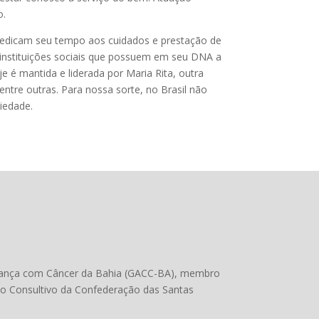
o.
 dedicam seu tempo aos cuidados e prestação de
 instituições sociais que possuem em seu DNA a
 é mantida e liderada por Maria Rita, outra
ntre outras. Para nossa sorte, no Brasil não
iedade.
Criança com Câncer da Bahia (GACC-BA), membro
ho Consultivo da Confederação das Santas