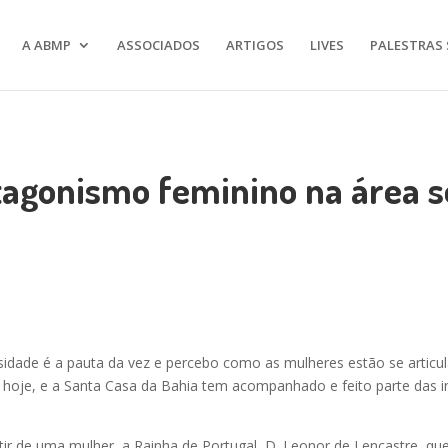
A ABMP
ASSOCIADOS
ARTIGOS
LIVES
PALESTRAS 
agonismo feminino na área s
idade é a pauta da vez e percebo como as mulheres estão se articu
hoje, e a Santa Casa da Bahia tem acompanhado e feito parte das in
ir de uma mulher, a Rainha de Portugal, D. Leonor de Lencastre, q