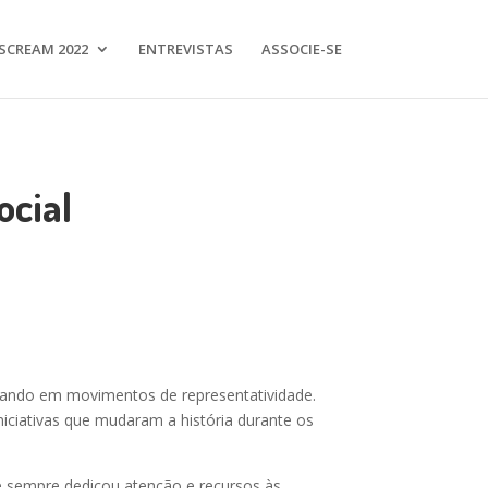
SCREAM 2022
ENTREVISTAS
ASSOCIE-SE
ocial
lando em movimentos de representatividade.
iciativas que mudaram a história durante os
ue sempre dedicou atenção e recursos às