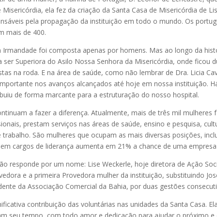
 Misericórdia, ela fez da criação da Santa Casa de Misericórdia de Li
onsáveis pela propagação da instituição em todo o mundo. Os por
em mais de 400.
a Irmandade foi composta apenas por homens. Mas ao longo da histó
a ser Superiora do Asilo Nossa Senhora da Misericórdia, onde ficou
as na roda. E na área de saúde, como não lembrar de Dra. Licia Cava
importante nos avanços alcançados até hoje em nossa instituição. Há
ibuiu de forma marcante para a estruturação do nosso hospital.
continuam a fazer a diferença. Atualmente, mais de três mil mulhere
sionais, prestam serviços nas áreas de saúde, ensino e pesquisa, cultu
rabalho. São mulheres que ocupam as mais diversas posições, inclu
s em cargos de liderança aumenta em 21% a chance de uma empresa
o responde por um nome: Lise Weckerle, hoje diretora de Ação Social
vedora e a primeira Provedora mulher da instituição, substituindo Jo
idente da Associação Comercial da Bahia, por duas gestões consecuti
ficativa contribuição das voluntárias nas unidades da Santa Casa. E
lizam seu tempo, com todo amor e dedicação para ajudar o próximo e