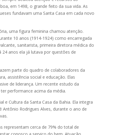
sboa, em 1498, o grande feito da sua vida. As
tugueses fundavam uma Santa Casa em cada novo
ria, uma figura feminina chamou atenção.
 durante 10 anos (1914-1924) como encarregada
lcante, sanitarista, primeira diretora médica do
 24 anos ela já lutava por questões de
s fazem parte do quadro de colaboradores da
ra, assistência social e educação. Elas
sive de liderança. Um recente estudo da
 ter performance acima da média.
 e Cultura da Santa Casa da Bahia. Ela integra
sé Antônio Rodrigues Alves, durante o ano de
vas.
las representam cerca de 79% do total de
 estar conosco a serviço do bem. Atuação