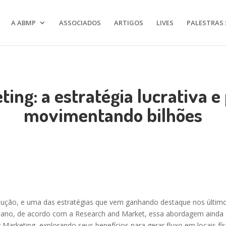
A ABMP
ASSOCIADOS
ARTIGOS
LIVES
PALESTRAS 
ing: a estratégia lucrativa 
movimentando bilhões
olução, e uma das estratégias que vem ganhando destaque nos último
ano, de acordo com a Research and Market, essa abordagem ainda é 
Marketing, explorando seus benefícios para gerar fluxo em locais fís