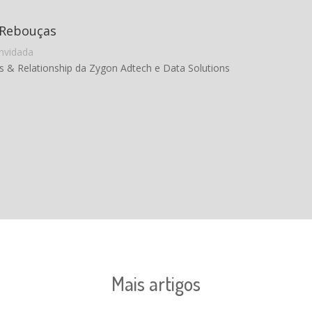
 Rebouças
nvidada
s & Relationship da Zygon Adtech e Data Solutions
Mais artigos