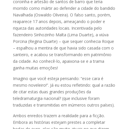
coroinha e artesão de santos de barro que teria
morrido como mártir ao defender a cidade do bandido
Navalhada (Oswaldo Oliveira). O falso santo, porém,
reaparece 17 anos depois, ameaçando o poder e
riqueza das autoridades locais. Incentivada pelo
fazendeiro Sinhozinho Malta (Lima Duarte), a viúva
Porcina (Regina Duarte) – que sequer conhecia Roque
– espalhou a mentira de que havia sido casada com o
santeiro, e acabou se transformando em patrimônio
da cidade. Ao conhecê-lo, apaixona-se e a trama
ganha muitas emoções!
Imagino que você esteja pensando: “esse cara é
mesmo noveleiro!”. Já eu estou refletindo: qual a razão
de citar estas duas grandes produções da
teledramaturgia nacional? (que inclusive foram
traduzidas e transmitidas em inúmeros outros países).
Ambos enredos trazem a realidade para a ficção.
Embora as histórias estejam prestes a completar
bodas de ouro, elas são muito atuais no que dizem