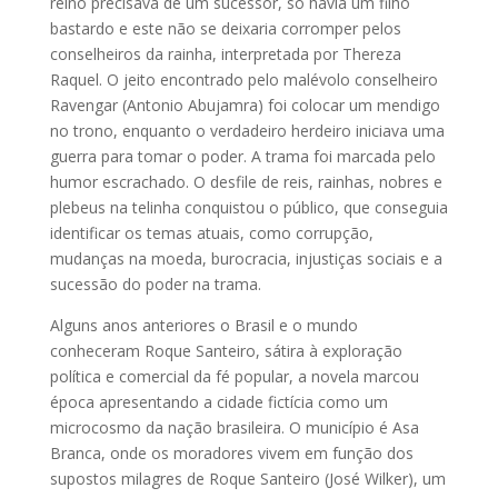
reino precisava de um sucessor, só havia um filho
bastardo e este não se deixaria corromper pelos
conselheiros da rainha, interpretada por Thereza
Raquel. O jeito encontrado pelo malévolo conselheiro
Ravengar (Antonio Abujamra) foi colocar um mendigo
no trono, enquanto o verdadeiro herdeiro iniciava uma
guerra para tomar o poder. A trama foi marcada pelo
humor escrachado. O desfile de reis, rainhas, nobres e
plebeus na telinha conquistou o público, que conseguia
identificar os temas atuais, como corrupção,
mudanças na moeda, burocracia, injustiças sociais e a
sucessão do poder na trama.
Alguns anos anteriores o Brasil e o mundo
conheceram Roque Santeiro, sátira à exploração
política e comercial da fé popular, a novela marcou
época apresentando a cidade fictícia como um
microcosmo da nação brasileira. O município é Asa
Branca, onde os moradores vivem em função dos
supostos milagres de Roque Santeiro (José Wilker), um