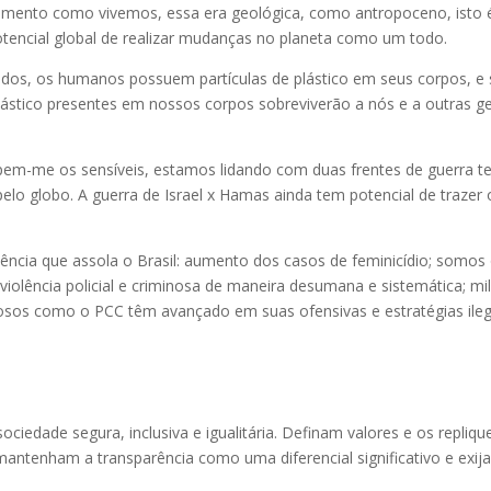
mento como vivemos, essa era geológica, como antropoceno, isto é,
potencial global de realizar mudanças no planeta como um todo.
 todos, os humanos possuem partículas de plástico em seus corpos, 
lástico presentes em nossos corpos sobreviverão a nós e a outras 
m-me os sensíveis, estamos lidando com duas frentes de guerra terr
pelo globo. A guerra de Israel x Hamas ainda tem potencial de traze
lência que assola o Brasil: aumento dos casos de feminicídio; somo
iolência policial e criminosa de maneira desumana e sistemática; mil
nosos como o PCC têm avançado em suas ofensivas e estratégias ileg
iedade segura, inclusiva e igualitária. Definam valores e os repli
, mantenham a transparência como uma diferencial significativo e ex