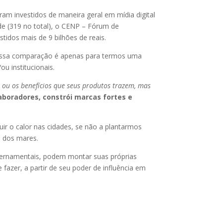
m investidos de maneira geral em mídia digital
de (319 no total), o CENP – Fórum de
tidos mais de 9 bilhões de reais.
. Essa comparação é apenas para termos uma
u institucionais.
 ou os benefícios que seus produtos trazem, mas
laboradores, constrói marcas fortes e
uir o calor nas cidades, se não a plantarmos
e dos mares.
ernamentais, podem montar suas próprias
zer, a partir de seu poder de influência em