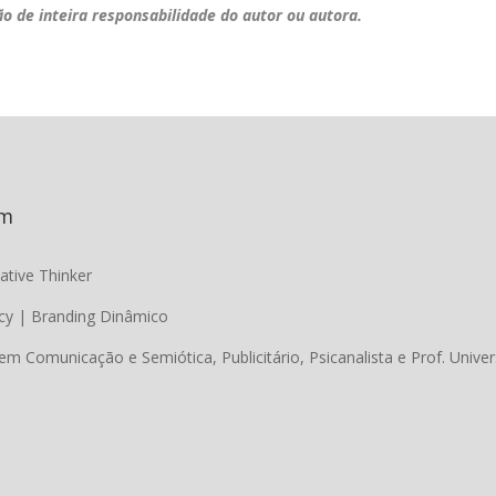
ão de inteira responsabilidade do autor ou autora.
im
ative Thinker
cy | Branding Dinâmico
em Comunicação e Semiótica, Publicitário, Psicanalista e Prof. Univer