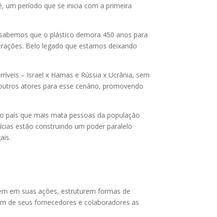
 um período que se inicia com a primeira
e sabemos que o plástico demora 450 anos para
gerações. Belo legado que estamos deixando
íveis – Israel x Hamas e Rússia x Ucrânia, sem
r outros atores para esse cenário, promovendo
s o país que mais mata pessoas da população
ícias estão construindo um poder paralelo
ais.
quem em suas ações, estruturem formas de
ijam de seus fornecedores e colaboradores as