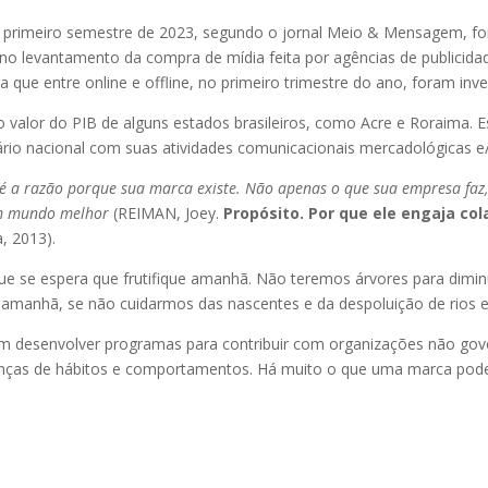
 primeiro semestre de 2023, segundo o jornal Meio & Mensagem, fora
 no levantamento da compra de mídia feita por agências de publicida
que entre online e offline, no primeiro trimestre do ano, foram inves
 o valor do PIB de alguns estados brasileiros, como Acre e Roraima
o nacional com suas atividades comunicacionais mercadológicas e/o
é a razão porque sua marca existe. Não apenas o que sua empresa faz,
um mundo melhor
(REIMAN, Joey.
Propósito. Por que ele engaja co
, 2013).
o que se espera que frutifique amanhã. Não teremos árvores para dimin
amanhã, se não cuidarmos das nascentes e da despoluição de rios 
 desenvolver programas para contribuir com organizações não gov
nças de hábitos e comportamentos. Há muito o que uma marca pode fa