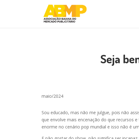
Seja be
maio/2024
Sou educado, mas não me julgue, pois não assis
que envolve mais encenação do que recursos e t
enorme no cenário pop mundial e isso não é um 
E não gostar do show, não significa ser incapaz