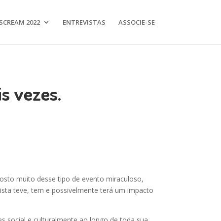
SCREAM 2022
ENTREVISTAS
ASSOCIE-SE
s vezes.
osto muito desse tipo de evento miraculoso,
tista teve, tem e possivelmente terá um impacto
es social e culturalmente ao longo de toda sua