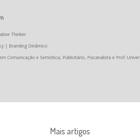
im
ative Thinker
cy | Branding Dinâmico
em Comunicação e Semiótica, Publicitário, Psicanalista e Prof. Univer
Mais artigos