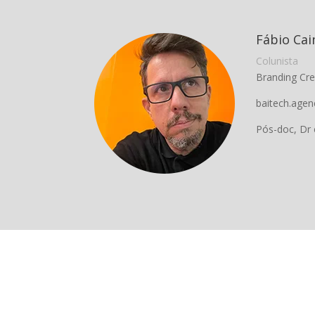
Fábio Ca
Colunista
Branding Cre
baitech.agen
Pós-doc, Dr 