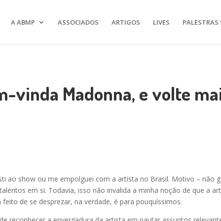
A ABMP
ASSOCIADOS
ARTIGOS
LIVES
PALESTRAS 
m-vinda Madonna, e volte mai
ti ao show ou me empolguei com a artista no Brasil. Motivo – não g
alentos em si. Todavia, isso não invalida a minha noção de que a ar
feito de se desprezar, na verdade, é para pouquíssimos.
 de reconhecer a envergadura da artista em pautar assuntos relevant