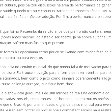
dora cultural, pois balizou discussões na área de performance de gên
obre saúde quando tratou e continua tratando de maneira séria o HIV
soal – ela é mãe e mãe por adoção. Por fim, a performance e o sucess
 que foi no Pacaembu (lá se vão anos que prefiro não contar), m
s (horas antes mesmo) do estádio ser aberto. Já na época eu tinha 
ntação. Saíram mais fãs do que já eram.
ue foram à Copacabana estão pouco se lixando com minha falta de a
 musical ou para eventos.
soal dela no cenário mundial, do que minha falta de motivação para
disso. Ela trouxe inovação para a forma de fazer eventos, para o
elacionados, bem como o jeito como alinhava coerentemente a lógi
 (curso de longa duração, que fique bem claro).
 o show dela gerou mais de 300 milhões de reais na economia do R
pousadas, hostels, restaurantes, lanchonetes) e para muitos profis
 que o Brasil é, por unanimidade, o grande palco mundial para ev
sta, e isso sem contar os profissionais competentíssimos para realizá