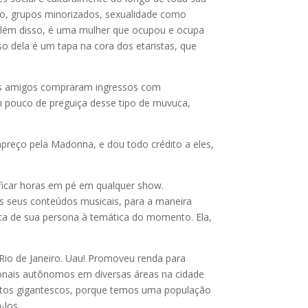
ero, grupos minorizados, sexualidade como
. Além disso, é uma mulher que ocupou e ocupa
o dela é um tapa na cora dos etaristas, que
eus amigos compraram ingressos com
um pouco de preguiça desse tipo de muvuca,
preço pela Madonna, e dou todo crédito a eles,
 ficar horas em pé em qualquer show.
s seus conteúdos musicais, para a maneira
ca de sua persona à temática do momento. Ela,
io de Janeiro. Uau! Promoveu renda para
sionais autônomos em diversas áreas na cidade
entos gigantescos, porque temos uma população
-los.