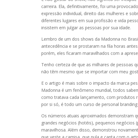
carreira. Ela, definitivamente, foi uma provoca
expressão individual, direito das mulheres e s
diferentes lugares em sua profissão e vida pes
insistem em julgar as pessoas por sua idade.
Lembro de um dos shows da Madonna no Brasil,
antecedência e se prostaram na fila horas ante
porém, eles ficaram maravilhados com a aprese
Tenho certeza de que as milhares de pessoas q
não têm mesmo que se importar com meu gosto
E o artigo é mais sobre o impacto da marca pes
Madonna é um fenômeno mundial, todos sabemos 
como tratava cada lançamento, com produtos r
por si só, é todo um curso de personal branding
Os números atuais aproximados demonstram que
grandes negócios (hotéis), pequenos negócios (
maravilhosa. Além disso, demonstrou novamente
que veste a camisa, que pula e canta com o arti