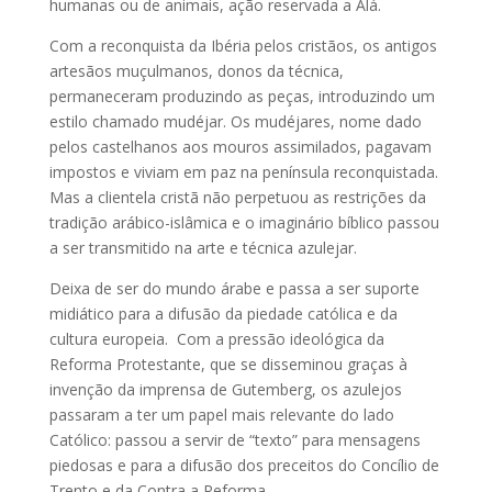
humanas ou de animais, ação reservada a Alá.
Com a reconquista da Ibéria pelos cristãos, os antigos
artesãos muçulmanos, donos da técnica,
permaneceram produzindo as peças, introduzindo um
estilo chamado mudéjar. Os mudéjares, nome dado
pelos castelhanos aos mouros assimilados, pagavam
impostos e viviam em paz na península reconquistada.
Mas a clientela cristã não perpetuou as restrições da
tradição arábico-islâmica e o imaginário bíblico passou
a ser transmitido na arte e técnica azulejar.
Deixa de ser do mundo árabe e passa a ser suporte
midiático para a difusão da piedade católica e da
cultura europeia. Com a pressão ideológica da
Reforma Protestante, que se disseminou graças à
invenção da imprensa de Gutemberg, os azulejos
passaram a ter um papel mais relevante do lado
Católico: passou a servir de “texto” para mensagens
piedosas e para a difusão dos preceitos do Concílio de
Trento e da Contra a Reforma.