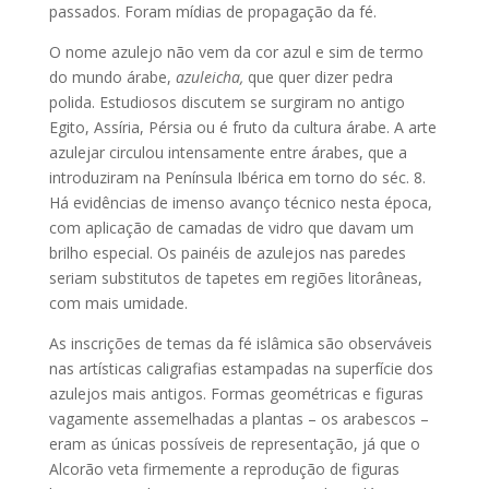
passados. Foram mídias de propagação da fé.
O nome azulejo não vem da cor azul e sim de termo
do mundo árabe,
azuleicha,
que quer dizer pedra
polida. Estudiosos discutem se surgiram no antigo
Egito, Assíria, Pérsia ou é fruto da cultura árabe. A arte
azulejar circulou intensamente entre árabes, que a
introduziram na Península Ibérica em torno do séc. 8.
Há evidências de imenso avanço técnico nesta época,
com aplicação de camadas de vidro que davam um
brilho especial. Os painéis de azulejos nas paredes
seriam substitutos de tapetes em regiões litorâneas,
com mais umidade.
As inscrições de temas da fé islâmica são observáveis
nas artísticas caligrafias estampadas na superfície dos
azulejos mais antigos. Formas geométricas e figuras
vagamente assemelhadas a plantas – os arabescos –
eram as únicas possíveis de representação, já que o
Alcorão veta firmemente a reprodução de figuras