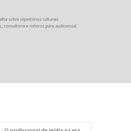
lha sobre repertórios culturais
 consultoria e roteiros para audiovisual.
O profissional de mídia na era