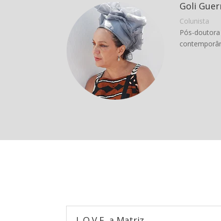
Goli Guer
Colunista
Pós-doutora 
contemporâne
L.O.V.E, a Matriz