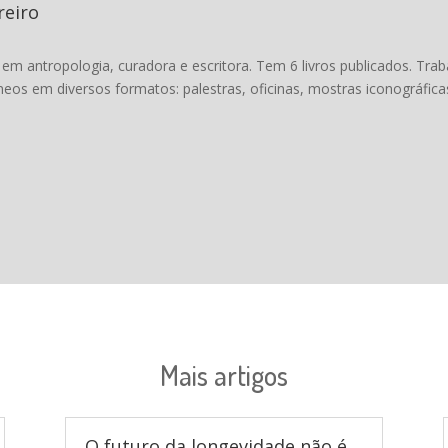
reiro
em antropologia, curadora e escritora. Tem 6 livros publicados. Traba
os em diversos formatos: palestras, oficinas, mostras iconográficas,
Mais artigos
O futuro da longevidade não é