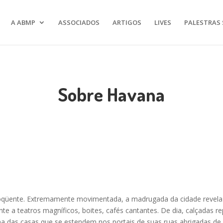
A ABMP
ASSOCIADOS
ARTIGOS
LIVES
PALESTRAS 
Sobre Havana
eloqüente. Extremamente movimentada, a madrugada da cidade revela
a teatros magníficos, boites, cafés cantantes. De dia, calçadas repl
ima das casas que se estendem nos portais de suas ruas abrigadas d