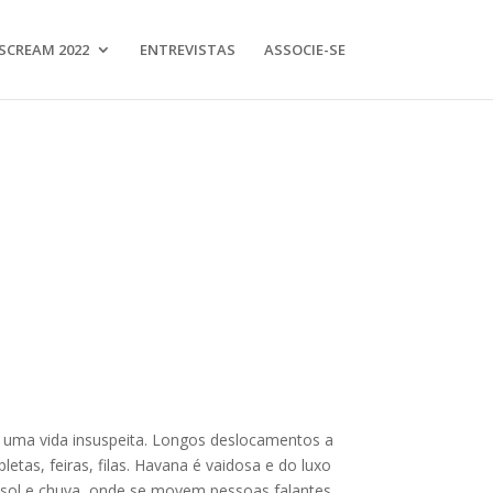
SCREAM 2022
ENTREVISTAS
ASSOCIE-SE
 uma vida insuspeita. Longos deslocamentos a
etas, feiras, filas. Havana é vaidosa e do luxo
e sol e chuva, onde se movem pessoas falantes,