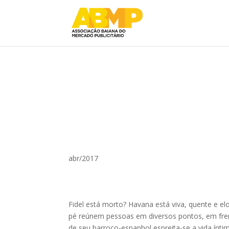
abr/2017
Fidel está morto? Havana está viva, quente e 
pé reúnem pessoas em diversos pontos, em frente 
de seu barroco-espanhol espreita-se a vida ínt