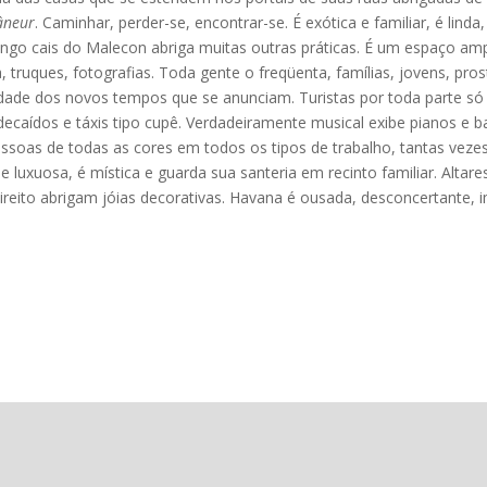
lâneur
. Caminhar, perder-se, encontrar-se. É exótica e familiar, é lind
ongo cais do Malecon abriga muitas outras práticas. É um espaço amp
truques, fotografias. Toda gente o freqüenta, famílias, jovens, prost
dade dos novos tempos que se anunciam. Turistas por toda parte s
 decaídos e táxis tipo cupê. Verdadeiramente musical exibe pianos e
ssoas de todas as cores em todos os tipos de trabalho, tantas vezes
e luxuosa, é mística e guarda sua santeria em recinto familiar. Alta
 direito abrigam jóias decorativas. Havana é ousada, desconcertante, 