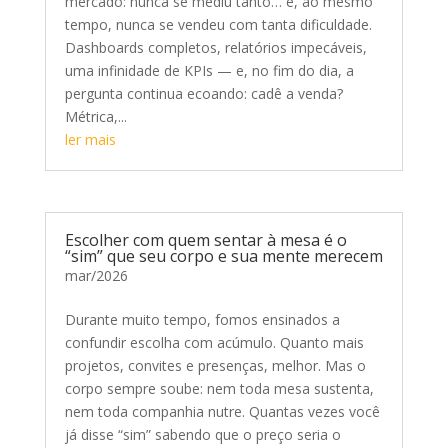
mercado: nunca se mediu tanto… e, ao mesmo
tempo, nunca se vendeu com tanta dificuldade.
Dashboards completos, relatórios impecáveis,
uma infinidade de KPIs — e, no fim do dia, a
pergunta continua ecoando: cadê a venda?
Métrica,...
ler mais
Escolher com quem sentar à mesa é o
“sim” que seu corpo e sua mente merecem
mar/2026
Durante muito tempo, fomos ensinados a
confundir escolha com acúmulo. Quanto mais
projetos, convites e presenças, melhor. Mas o
corpo sempre soube: nem toda mesa sustenta,
nem toda companhia nutre. Quantas vezes você
já disse “sim” sabendo que o preço seria o