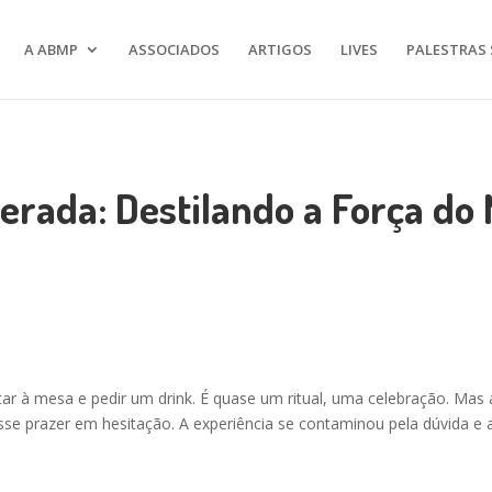
A ABMP
ASSOCIADOS
ARTIGOS
LIVES
PALESTRAS 
erada: Destilando a Força d
ntar à mesa e pedir um drink. É quase um ritual, uma celebração. Ma
e prazer em hesitação. A experiência se contaminou pela dúvida e a