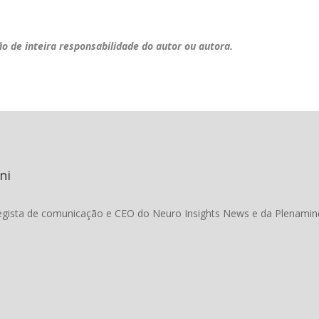
ão de inteira responsabilidade do autor ou autora.
ni
egista de comunicação e CEO do Neuro Insights News e da Plenamin