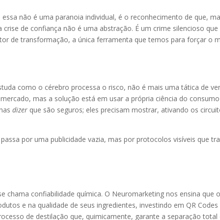
essa não é uma paranoia individual, é o reconhecimento de que, mais
 crise de confiança não é uma abstração. É um crime silencioso que 
r de transformação, a única ferramenta que temos para forçar o me
studa como o cérebro processa o risco, não é mais uma tática de ve
o mercado, mas a solução está em usar a própria ciência do consumo 
enas
dizer
que são seguros; eles precisam mostrar, ativando os circui
 passa por uma publicidade vazia, mas por protocolos visíveis que t
se chama confiabilidade química. O Neuromarketing nos ensina que o v
dutos e na qualidade de seus ingredientes, investindo em QR Code
ocesso de destilação que, quimicamente, garante a separação total d