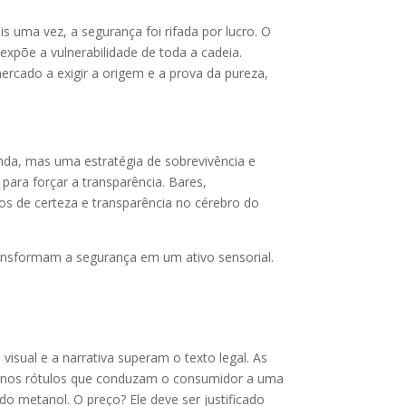
 uma vez, a segurança foi rifada por lucro. O
expõe a vulnerabilidade de toda a cadeia.
rcado a exigir a origem e a prova da pureza,
nda, mas uma estratégia de sobrevivência e
para forçar a transparência. Bares,
tos de certeza e transparência no cérebro do
ransformam a segurança em um ativo sensorial.
isual e a narrativa superam o texto legal. As
s nos rótulos que conduzam o consumidor a uma
o metanol. O preço? Ele deve ser justificado