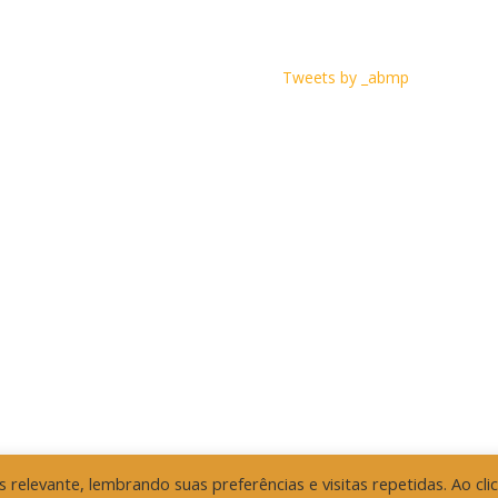
Tweets by _abmp
relevante, lembrando suas preferências e visitas repetidas. Ao cli