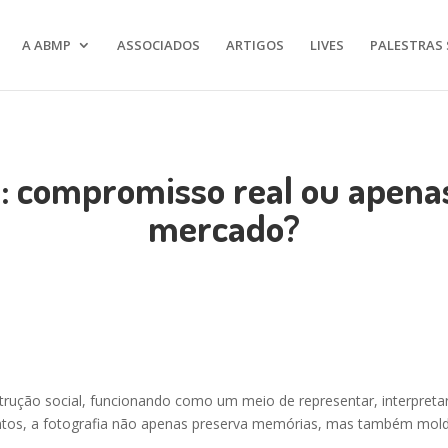
A ABMP
ASSOCIADOS
ARTIGOS
LIVES
PALESTRAS 
o: compromisso real ou apenas
mercado?
ução social, funcionando como um meio de representar, interpretar e 
entos, a fotografia não apenas preserva memórias, mas também mol