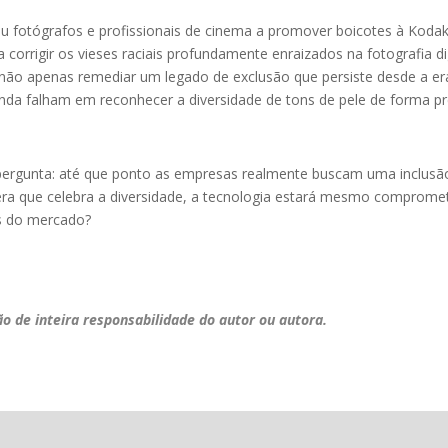
vou fotógrafos e profissionais de cinema a promover boicotes à Kod
orrigir os vieses raciais profundamente enraizados na fotografia dig
 não apenas remediar um legado de exclusão que persiste desde a e
nda falham em reconhecer a diversidade de tons de pele de forma pr
a pergunta: até que ponto as empresas realmente buscam uma inclus
era que celebra a diversidade, a tecnologia estará mesmo comprometi
as do mercado?
ão de inteira responsabilidade do autor ou autora.