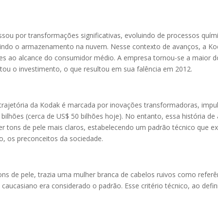
sou por transformações significativas, evoluindo de processos quími
ncluindo o armazenamento na nuvem. Nesse contexto de avanços, a K
lmes ao alcance do consumidor médio. A empresa tornou-se a maior do
tou o investimento, o que resultou em sua falência em 2012.
a trajetória da Kodak é marcada por inovações transformadoras, impu
bilhões (cerca de US$ 50 bilhões hoje). No entanto, essa história d
er tons de pele mais claros, estabelecendo um padrão técnico que e
ão, os preconceitos da sociedade.
 tons de pele, trazia uma mulher branca de cabelos ruivos como refe
 caucasiano era considerado o padrão. Esse critério técnico, ao def