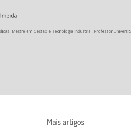
Almeida
licas, Mestre em Gestão e Tecnologia Industrial, Professor Universit
Mais artigos