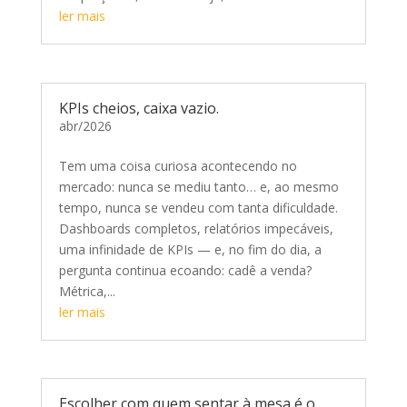
ler mais
KPIs cheios, caixa vazio.
abr/2026
Tem uma coisa curiosa acontecendo no
mercado: nunca se mediu tanto… e, ao mesmo
tempo, nunca se vendeu com tanta dificuldade.
Dashboards completos, relatórios impecáveis,
uma infinidade de KPIs — e, no fim do dia, a
pergunta continua ecoando: cadê a venda?
Métrica,...
ler mais
Escolher com quem sentar à mesa é o