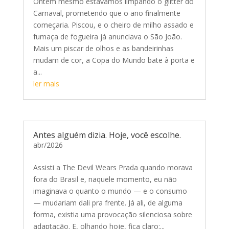
Ontem mesmo estávamos limpando o glitter do
Carnaval, prometendo que o ano finalmente
começaria. Piscou, e o cheiro de milho assado e
fumaça de fogueira já anunciava o São João.
Mais um piscar de olhos e as bandeirinhas
mudam de cor, a Copa do Mundo bate à porta e
a...
ler mais
Antes alguém dizia. Hoje, você escolhe.
abr/2026
Assisti a The Devil Wears Prada quando morava
fora do Brasil e, naquele momento, eu não
imaginava o quanto o mundo — e o consumo
— mudariam dali pra frente. Já ali, de alguma
forma, existia uma provocação silenciosa sobre
adaptação. E, olhando hoje, fica claro:...