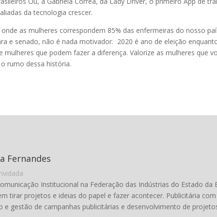
ileiros Ou, a Gabriela Correa, da Lady Driver, o primeiro App de tr
liadas da tecnologia crescer.
ho onde as mulheres correspondem 85% das enfermeiras do nosso pa
 e senado, não é nada motivador. 2020 é ano de eleição enquanto
re mulheres que podem fazer a diferença. Valorize as mulheres que 
 rumo dessa história.
ra Fernandes
nvidada
Comunicação Institucional na Federação das Indústrias do Estado da 
em tirar projetos e ideias do papel e fazer acontecer. Publicitária co
 e gestão de campanhas publicitárias e desenvolvimento de projetos 