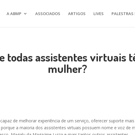
A ABMP
ASSOCIADOS
ARTIGOS
LIVES
PALESTRAS 
e todas assistentes virtuais
mulher?
cial capaz de melhorar experiência de um serviço, oferecer suporte ma
 porque a maioria dos assistentes virtuais possuem nome e voz de m
sco, Magalu da Magazine Luiza e mais tantos outros assistentes…