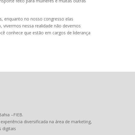
ansporte feito para mulheres e muitas outras
ís, enquanto no nosso congresso elas
, vivermos nessa realidade não devemos
você conhece que estão em cargos de liderança
Bahia –FIEB.
m experiência diversificada na área de marketing,
digitais