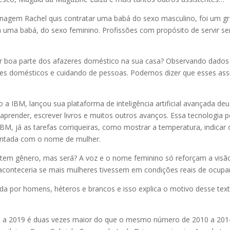
onagem Rachel quis contratar uma babá do sexo masculino, foi um g
ia uma babá, do sexo feminino. Profissões com propósito de servir s
r boa parte dos afazeres doméstico na sua casa? Observando dados
s domésticos e cuidando de pessoas. Podemos dizer que esses assist
o a IBM, lançou sua plataforma de inteligência artificial avançada 
, aprender, escrever livros e muitos outros avanços. Essa tecnolog
 já as tarefas corriqueiras, como mostrar a temperatura, indicar o
esentada com o nome de mulher.
tem gênero, mas será? A voz e o nome feminino só reforçam a visã
o aconteceria se mais mulheres tivessem em condições reais de ocup
ada por homens, héteros e brancos e isso explica o motivo desse text
 a 2019 é duas vezes maior do que o mesmo número de 2010 a 2014. I