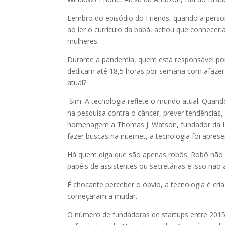
Lembro do episódio do Friends, quando a pers
ao ler o currículo da babá, achou que conhecer
mulheres.
Durante a pandemia, quem está responsável po
dedicam até 18,5 horas por semana com afazere
atual?
Sim. A tecnologia reflete o mundo atual. Quand
na pesquisa contra o câncer, prever tendências
homenagem a Thomas J. Watson, fundador da IBM,
fazer buscas na internet, a tecnologia foi apr
Há quem diga que são apenas robôs. Robô não 
papéis de assistentes ou secretárias e isso nã
É chocante perceber o óbvio, a tecnologia é cri
começaram a mudar.
O número de fundadoras de startups entre 2015