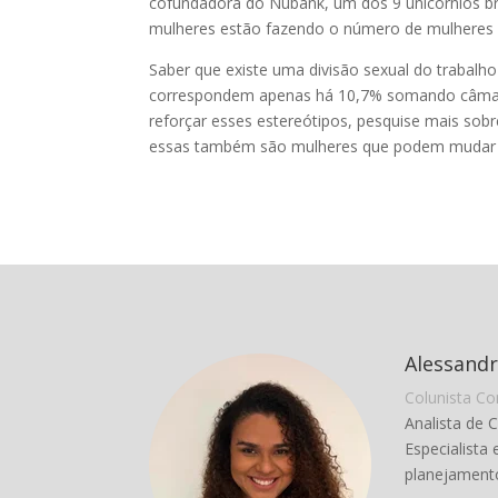
cofundadora do Nubank, um dos 9 unicórnios bras
mulheres estão fazendo o número de mulheres a
Saber que existe uma divisão sexual do trabal
correspondem apenas há 10,7% somando câmara
reforçar esses estereótipos, pesquise mais sob
essas também são mulheres que podem mudar o
Alessand
Colunista Co
Analista de 
Especialista 
planejamento