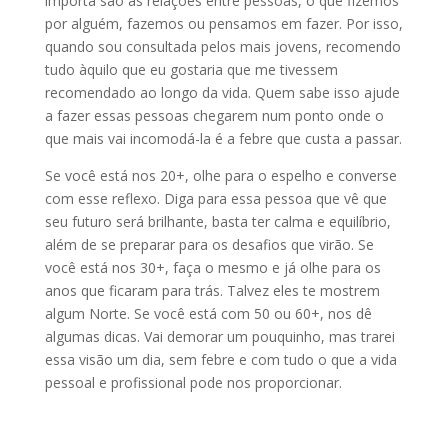
importa são as relações entre pessoas, o que fizemos
por alguém, fazemos ou pensamos em fazer. Por isso,
quando sou consultada pelos mais jovens, recomendo
tudo àquilo que eu gostaria que me tivessem
recomendado ao longo da vida. Quem sabe isso ajude
a fazer essas pessoas chegarem num ponto onde o
que mais vai incomodá-la é a febre que custa a passar.
Se você está nos 20+, olhe para o espelho e converse
com esse reflexo. Diga para essa pessoa que vê que
seu futuro será brilhante, basta ter calma e equilíbrio,
além de se preparar para os desafios que virão. Se
você está nos 30+, faça o mesmo e já olhe para os
anos que ficaram para trás. Talvez eles te mostrem
algum Norte. Se você está com 50 ou 60+, nos dê
algumas dicas. Vai demorar um pouquinho, mas trarei
essa visão um dia, sem febre e com tudo o que a vida
pessoal e profissional pode nos proporcionar.