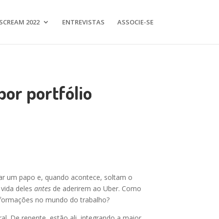
SCREAM 2022
ENTREVISTAS
ASSOCIE-SE
por portfólio
ciar um papo e, quando acontece, soltam o
 vida deles
antes
de aderirem ao Uber. Como
nsformações no mundo do trabalho?
l. De repente, estão ali, integrando a maior