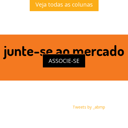
Veja todas as colunas
junte-se ao mercado
ASSOCIE-SE
Tweets by _abmp