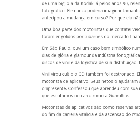
de uma big loja da Kodak lá pelos anos 90, rel
fotográfico. Ele nunca poderia imaginar taman
antecipou a mudança em curso? Por que ela não
Uma boa parte dos motoristas que contatei veio
foram engolidos por tubarões do mercado financ
Em São Paulo, ouvi um caso bem simbólico numa 
dias de glória e glamour da indústria fonográfi
discos de vinil e da logística de sua distribui
Vinil virou cult e o CD também foi destronado. 
motorista de aplicativo. Seus netos o ajudaram 
onipresente. Confessou que aprendeu com sua 
que escutamos no carro rumo a Guarulhos.
Motoristas de aplicativos são como reservas a
do fim da carreira vitalícia e da ascensão do
tra