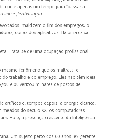
a de que é apenas um tempo para “passar a
ismo e flexibilização
.
 revoltados, maldizem o fim dos empregos, o
doras, donas dos aplicativos. Há uma caixa
neta. Trata-se de uma ocupação profissional
a o mesmo fenômeno que os maltrata: o
ão do trabalho e do emprego. Eles não têm ideia
u e pulverizou milhares de postos de
 artífices e, tempos depois, a energia elétrica,
 Em meados do século XX, os computadores
am. Hoje, a presença crescente da Inteligência
tana. Um sujeito perto dos 60 anos, ex-gerente