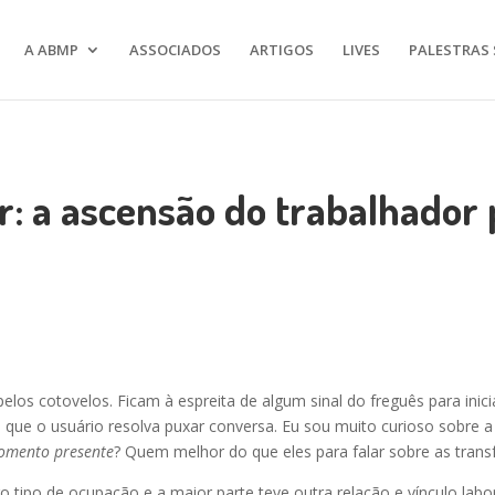
A ABMP
ASSOCIADOS
ARTIGOS
LIVES
PALESTRAS 
: a ascensão do trabalhador 
pelos cotovelos. Ficam à espreita de algum sinal do freguês para ini
que o usuário resolva puxar conversa. Eu sou muito curioso sobre a
omento presente
? Quem melhor do que eles para falar sobre as tra
ipo de ocupação e a maior parte teve outra relação e vínculo labora