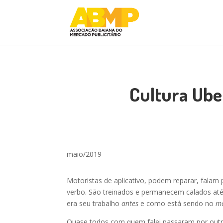
Cultura Uber
maio/2019
Motoristas de aplicativo, podem reparar, falam 
verbo. São treinados e permanecem calados até 
era seu trabalho
antes
e como está sendo no
m
Quase todos com quem falei passaram por outro t