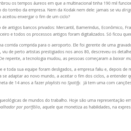
embrou os tempos áureos em que a multinacional tinha 190 mil funci
ho do tombo da empresa. Nem da Kodak nem dele: jamais se viu
diri
 aceitou enxergar o fim de um ciclo?
 de antigos bancos privados: Mercantil, Bamerindus, Econômico, Fra
eiro e todos os processos antigos foram digitalizados. Só ficou que
corrida comprida para o aeroporto. Ele foi gerente de uma gravadora
ca, viu de perto artistas prestigiados nos anos 80, descreveu os deta
ção. De repente, a tecnologia mudou, as pessoas começaram a
baixar mú
Ele e toda sua equipe foram desligados, a empresa faliu e, depois de
a se adaptar ao novo mundo, a aceitar o fim dos ciclos, a entender 
neta de 14 anos a fazer
playlists
no
Spotify.
Já tem uma com cançõe
rqueológicas de mundos do trabalho. Hoje são uma representação em
balhador por portfólio
, aquele que monetiza as habilidades, na expre