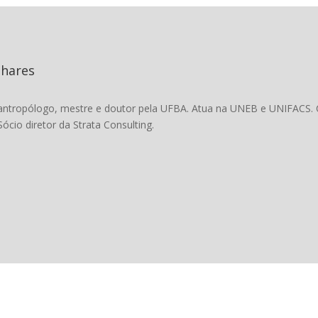
nhares
antropólogo, mestre e doutor pela UFBA. Atua na UNEB e UNIFACS. C
Sócio diretor da Strata Consulting.