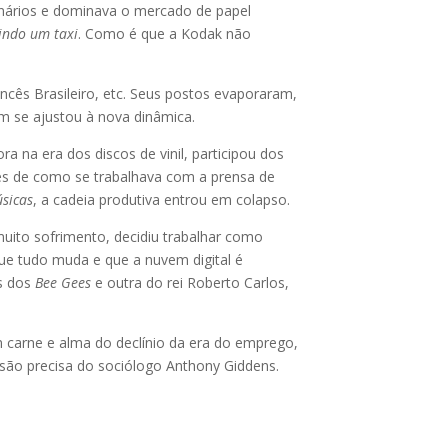
onários e dominava o mercado de papel
gindo um taxi
. Como é que a Kodak não
ncês Brasileiro, etc. Seus postos evaporaram,
m se ajustou à nova dinâmica.
 na era dos discos de vinil, participou dos
lhes de como se trabalhava com a prensa de
sicas
, a cadeia produtiva entrou em colapso.
 muito sofrimento, decidiu trabalhar como
que tudo muda e que a nuvem digital é
s dos
Bee Gees
e outra do rei Roberto Carlos,
 carne e alma do declínio da era do emprego,
ssão precisa do sociólogo Anthony Giddens.