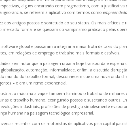
perspectivas, alguns encarando com pragmatismo, com a justificativ
 a ignorância, se referem a aplicativo com termos como
empreendedor
ez dos antigos postos e sobretudo do seu status. Os mais críticos e
do mercado formal e se queixam do vampirismo praticado pelas opera
a.
software global e passaram a integrar a maior frota de taxis do pla
ntes, em relações de emprego e trabalho mais formais e estáveis.
cidades sem notar que a paisagem urbana hoje transborda e espelh
 globalização, automação, informalidade, enfim, a discutida disrupç
o mundo do trabalho formal, desconhecem que uma nova onda chego
gentes – e em um ritmo exponencial.
ustrial, a máquina a vapor também fulminou o trabalho de milhares de
áquinas o trabalho humano, extinguindo postos e suscitando outros.
voluções industriais, profissões de prestígio simplesmente evaporar
resença humana na paisagem tecnológica empresarial.
versas recentes com os motoristas de aplicativos pela capital paulis