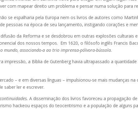
ver com mapear direito um problema e pensar numa solução para res
não se espalharia pela Europa nem os livros de autores como Marti
es de pessoas na época de seu lançamento, instigando corações e me
a difusão da Reforma e se desdobrou em outras explosões culturais 
nencial dos nossos tempos. Em 1620, o filósofo inglês Francis Baco
 o mundo, associando-a ao trio imprensa-pólvora-bússola.
a impressão, a Bíblia de Gutenberg havia ultrapassado a quantidad
mercado – e em diversas línguas – impulsionou-se mais mudanças na c
 saber ler e escrever.
continuidades.
A disseminação dos livros favoreceu a propagação de i
trismo hackeou espaços do teocentrismo e a população de alguns p