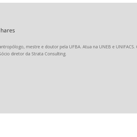
nhares
antropólogo, mestre e doutor pela UFBA. Atua na UNEB e UNIFACS. C
Sócio diretor da Strata Consulting.