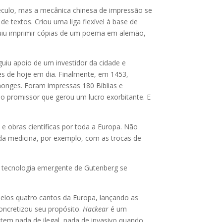
éculo, mas a mecânica chinesa de impressão se
 textos. Criou uma liga flexível à base de
guiu imprimir cópias de um poema em alemão,
uiu apoio de um investidor da cidade e
res de hoje em dia. Finalmente, em 1453,
onges. Foram impressas 180 Bíblias e
o promissor que gerou um lucro exorbitante. E
 e obras científicas por toda a Europa. Não
 da medicina, por exemplo, com as trocas de
 a tecnologia emergente de Gutenberg se
elos quatro cantos da Europa, lançando as
oncretizou seu propósito.
Hackear
é um
 tem nada de ilegal, nada de invasivo quando