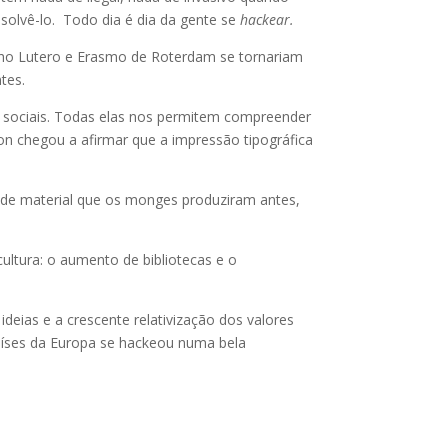
olvê-lo. Todo dia é dia da gente se
hackear.
nho Lutero e Erasmo de Roterdam se tornariam
ntes.
e sociais. Todas elas nos permitem compreender
n chegou a afirmar que a impressão tipográfica
e de material que os monges produziram antes,
ultura: o aumento de bibliotecas e o
deias e a crescente relativização dos valores
aíses da Europa se hackeou numa bela