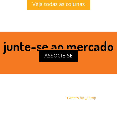
Veja todas as colunas
junte-se ao mercado
ASSOCIE-SE
Tweets by _abmp