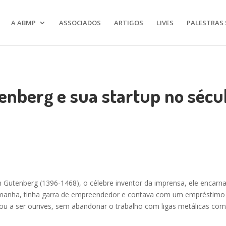
A ABMP
ASSOCIADOS
ARTIGOS
LIVES
PALESTRAS 
enberg e sua startup no sécul
um Gutenberg
(1396-1468)
, o célebre inventor da imprensa, ele encar
lemanha, tinha garra de empreendedor e contava com um empréstimo p
ou a ser ourives, sem abandonar o trabalho com ligas metálicas com