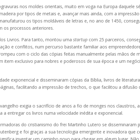
logravuras nos moldes orientais, muito em voga na Europa daquele s
deira por tipos de metais e, avançar mais ainda, com a impressão de
anufaturou os tipos moldáveis de letras e, no ano de 1450, conse
m os processos anteriores.
o dos Livros. Para tanto, montou uma
startup
com 25 parceiros, conseg
stração e conflitos, num percurso bastante familiar aos empreendedo
rompeu com o ciclo das cópias feitas manualmente pelas mãos de m
m item exclusivo para nobres e poderosos de sua época e um negóci
de exponencial e disseminaram cópias da Bíblia, livros de literatura
inas, facilitando a impressão de trechos, o que facilitou a difusão
angelho exigia o sacrifício de anos a fio de monges nos claustros,
 a entregar os livros numa velocidade inédita e exponencial.
rmadoras do cristianismo do frei Martinho Lutero se disseminaram p
utenberg e foi graças a sua tecnologia emergente e inovadora que c
 significa inventar um caminho novo para chegar em algum lugar. Não