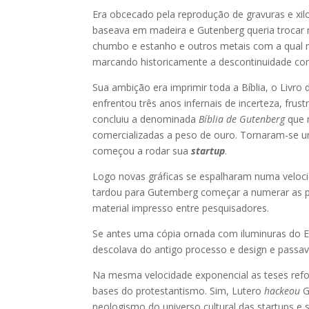
Era obcecado pela reprodução de gravuras e xi
baseava em madeira e Gutenberg queria trocar ma
chumbo e estanho e outros metais com a qual m
marcando historicamente a descontinuidade co
Sua ambição era imprimir toda a Bíblia, o Livr
enfrentou três anos infernais de incerteza, fru
concluiu a denominada
Bíblia de Gutenberg
que 
comercializadas a peso de ouro. Tornaram-se u
começou a rodar sua
startup
.
Logo novas gráficas se espalharam numa velocida
tardou para Gutemberg começar a numerar as pág
material impresso entre pesquisadores.
Se antes uma cópia ornada com iluminuras do Ev
descolava do antigo processo e design e passava
Na mesma velocidade exponencial as teses refo
bases do protestantismo. Sim, Lutero
hackeou
G
neologismo do universo cultural das startups e