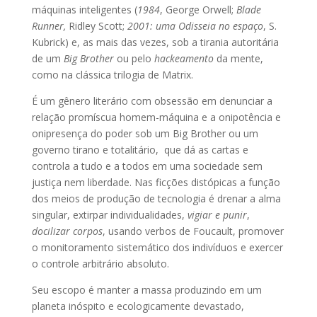
máquinas inteligentes (
1984
, George Orwell;
Blade
Runner,
Ridley Scott;
2001: uma Odisseia no espaço
, S.
Kubrick) e, as mais das vezes, sob a tirania autoritária
de um
Big Brother
ou pelo
hackeamento
da mente,
como na clássica trilogia de Matrix.
É um gênero literário com obsessão em denunciar a
relação promíscua homem-máquina e a onipotência e
onipresença do poder sob um Big Brother ou um
governo tirano e totalitário, que dá as cartas e
controla a tudo e a todos em uma sociedade sem
justiça nem liberdade. Nas ficções distópicas a função
dos meios de produção de tecnologia é drenar a alma
singular, extirpar individualidades,
vigiar e punir
,
docilizar corpos
, usando verbos de Foucault, promover
o monitoramento sistemático dos indivíduos e exercer
o controle arbitrário absoluto.
Seu escopo é manter a massa produzindo em um
planeta inóspito e ecologicamente devastado,