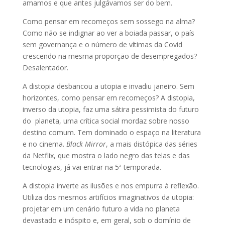
amamos e que antes julgávamos ser do bem.
Como pensar em recomeços sem sossego na alma?
Como não se indignar ao ver a boiada passar, o país
sem governança e o número de vítimas da Covid
crescendo na mesma proporção de desempregados?
Desalentador.
A distopia desbancou a utopia e invadiu janeiro. Sem
horizontes, como pensar em recomeços? A distopia,
inverso da utopia, faz uma sátira pessimista do futuro
do planeta, uma crítica social mordaz sobre nosso
destino comum. Tem dominado o espaço na literatura
e no cinema.
Black Mirror
, a mais distópica das séries
da Netflix, que mostra o lado negro das telas e das
tecnologias, já vai entrar na 5ª temporada.
A distopia inverte as ilusões e nos empurra à reflexão.
Utiliza dos mesmos artifícios imaginativos da utopia:
projetar em um cenário futuro a vida no planeta
devastado e inóspito e, em geral, sob o domínio de