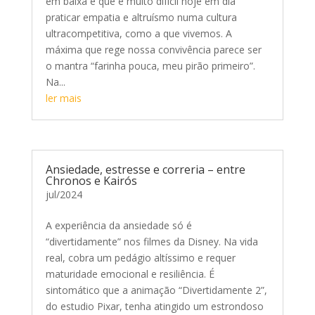
em baixa e que é muito difícil hoje em dia
praticar empatia e altruísmo numa cultura
ultracompetitiva, como a que vivemos. A
máxima que rege nossa convivência parece ser
o mantra “farinha pouca, meu pirão primeiro”.
Na...
ler mais
Ansiedade, estresse e correria – entre
Chronos e Kairós
jul/2024
A experiência da ansiedade só é
“divertidamente” nos filmes da Disney. Na vida
real, cobra um pedágio altíssimo e requer
maturidade emocional e resiliência. É
sintomático que a animação “Divertidamente 2”,
do estudio Pixar, tenha atingido um estrondoso