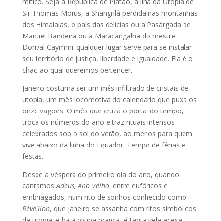
mítico. Seja a República de Platão, a ilha da Utopia de
Sir Thomas Morus, a Shangrilá perdida nas montanhas
dos Himalaias, o país das delícias ou a Pasárgada de
Manuel Bandeira ou a Maracangalha do mestre
Dorival Caymmi: qualquer lugar serve para se instalar
seu território de justiça, liberdade e igualdade. Ela é o
chão ao qual queremos pertencer.
Janeiro costuma ser um mês infiltrado de cristais de
utopia, um mês locomotiva do calendário que puxa os
onze vagões. O mês que cruza o portal do tempo,
troca os números do ano e traz rituais intensos
celebrados sob o sol do verão, ao menos para quem
vive abaixo da linha do Equador. Tempo de férias e
festas.
Desde a véspera do primeiro dia do ano, quando
cantamos
Adeus, Ano Velho
, entre eufóricos e
embriagados, num rito de sonhos conhecido como
Réveillon
, que janeiro se assanha com ritos simbólicos
da utopia: e haja roupa branca, é tanta vela acesa,