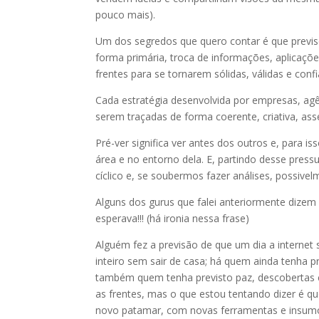
pouco mais).
Um dos segredos que quero contar é que previs
forma primária, troca de informações, aplicaçõe
frentes para se tornarem sólidas, válidas e con
Cada estratégia desenvolvida por empresas, ag
serem traçadas de forma coerente, criativa, asse
Pré-ver significa ver antes dos outros e, para 
área e no entorno dela. E, partindo desse pre
cíclico e, se soubermos fazer análises, possiv
Alguns dos gurus que falei anteriormente dize
esperava!!! (há ironia nessa frase)
Alguém fez a previsão de que um dia a internet
inteiro sem sair de casa; há quem ainda tenha pr
também quem tenha previsto paz, descobertas ca
as frentes, mas o que estou tentando dizer é 
novo patamar, com novas ferramentas e insumo