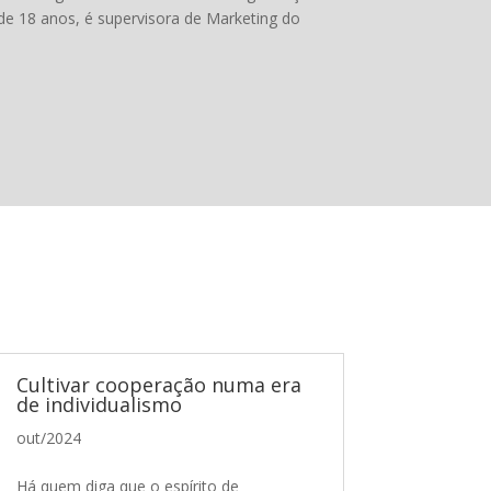
 de 18 anos, é supervisora de Marketing do
Cultivar cooperação numa era
de individualismo
out/2024
Há quem diga que o espírito de