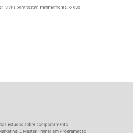
er MVPs para testar, minimamente, o que
ta dos estudos sobre comportamento
arketing. É Master Trainer em Programação