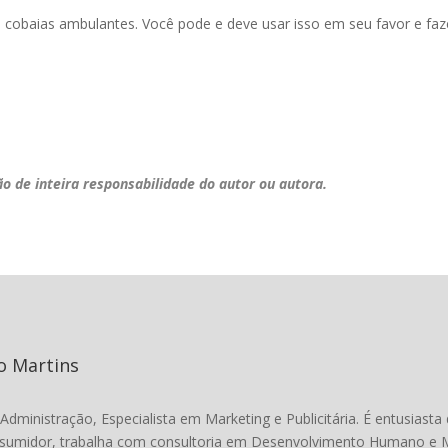
cobaias ambulantes. Você pode e deve usar isso em seu favor e faz
ão de inteira responsabilidade do autor ou autora.
o Martins
dministração, Especialista em Marketing e Publicitária. É entusias
umidor, trabalha com consultoria em Desenvolvimento Humano e M