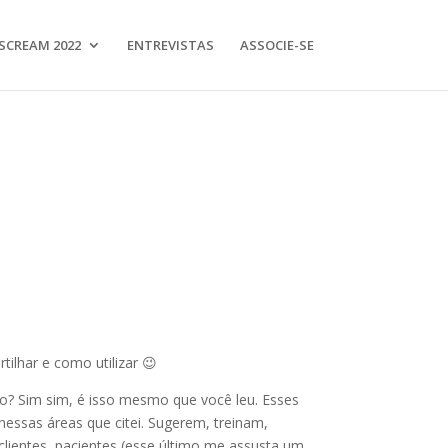
SCREAM 2022
ENTREVISTAS
ASSOCIE-SE
ilhar e como utilizar 😉
o? Sim sim, é isso mesmo que você leu. Esses
essas áreas que citei. Sugerem, treinam,
ientes, pacientes (esse último me assusta um