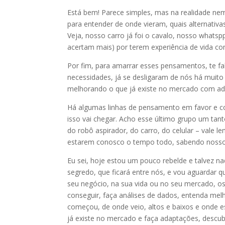
Está bem! Parece simples, mas na realidade ne
para entender de onde vieram, quais alternati
Veja, nosso carro já foi o cavalo, nosso whats
acertam mais) por terem experiência de vida co
Por fim, para amarrar esses pensamentos, te fa
necessidades, já se desligaram de nós há muit
melhorando o que já existe no mercado com ad
Há algumas linhas de pensamento em favor e co
isso vai chegar. Acho esse último grupo um tan
do robô aspirador, do carro, do celular – vale 
estarem conosco o tempo todo, sabendo nossos
Eu sei, hoje estou um pouco rebelde e talvez n
segredo, que ficará entre nós, e vou aguardar 
seu negócio, na sua vida ou no seu mercado, o
conseguir, faça análises de dados, entenda mel
começou, de onde veio, altos e baixos e onde es
já existe no mercado e faça adaptações, descu