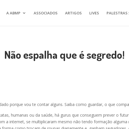
A ABMP
ASSOCIADOS
ARTIGOS
LIVES
PALESTRAS 
Não espalha que é segredo!
ado porque vou te contar alguns. Saiba como guardar, o que compart
exatas, humanas ou da saúde, há gurus que conseguem prever o futur
com a internet, se multiplicaram mesmo não tendo formação alguma n
forma como trocam de roupas diariamente e, ganham seguidores, cl