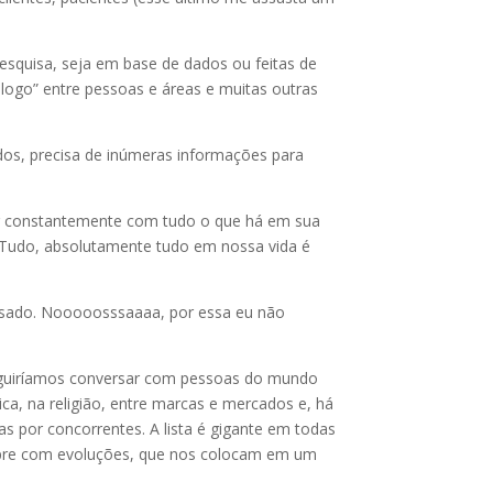
squisa, seja em base de dados ou feitas de
álogo” entre pessoas e áreas e muitas outras
dos, precisa de inúmeras informações para
ectar constantemente com tudo o que há em sua
. Tudo, absolutamente tudo em nossa vida é
assado. Nooooosssaaaa, por essa eu não
nseguiríamos conversar com pessoas do mundo
tica, na religião, entre marcas e mercados e, há
 por concorrentes. A lista é gigante em todas
sempre com evoluções, que nos colocam em um