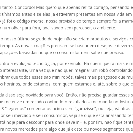
m tanto. Concordo! Mas quero que apenas reflita comigo, pensando e
vas tínhamos antes e se elas já estiveram presentes em nossa vida 
pp já foi o código morse, nossa previsão do tempo sempre foi a mamã
m um olhar para fora, analisando sem perceber, o ambiente.
lo nosso último segredo de hoje: não se criam produtos e serviços 
o tempo. As novas criações precisam se basear em desejos e devem s
aptações baseadas no que o consumidor nem sabe que precisa.
ntra a evolução tecnológica, por exemplo. Há quem queira mais e m
to interessante, uma vez que não quer imaginar um robô controlando a
lembrar que todos esses são mini robôs, talvez mais perigosos que mu
 horários, onde estamos, com quem estamos e, até, sobre o que e
ada disso seja novidade para você. Então, não precisa guardar esses 
que me envie um recado contando o resultado – me manda no Insta ou
s 3 “segredos” comentados acima sem “guruzisse”, ou seja, vá atrás
hor seu mercado e seu consumidor, veja se o que está analisando tem
tá hoje para descobrir para onde deve ir – e, por fim, não fique tent
bra novos mercados para algo que já existe ou novos segmentos que