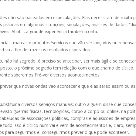
ões não são baseadas em especulações. Elas necessitam de muita pe
s práticas em algumas situações, simulações, análises de dados, “di
fiáveis. Ahhh… a grande experiência também conta.
ências, marcas e produtos/serviços que vão ser lançados ou repensa
rtiva a fim de trazer os resultados esperados.
isso, não há segredo, é preciso se antecipar, ser mais ágil e se con
ssuposto, o próximo segredo tem relação com o que chamo de cíclico
elmente saberemos Pré-ver diversos acontecimentos.
m prever que novas ondas vão acontecer e que elas serão assim ou 
 substituiria diversos serviços manuais; outro alguém disse que co
evisto guerras físicas, tecnológicas, corpo a corpo ou online, na polí
beludas de associações políticas, compras e aquisições de empresas
que tudo isso é cíclico num vai e vem de acontecimentos e, claro, 
s para seguirmos e, conseguirmos prever o que pode acontecer.