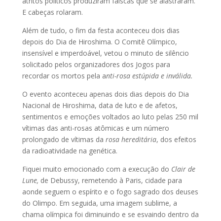
atritos políticos produziram faíscas que se alastraram.
E cabeças rolaram.
Além de tudo, o fim da festa aconteceu dois dias
depois do Dia de Hiroshima. O Comitê Olímpico,
insensível e imperdoável, vetou o minuto de silêncio
solicitado pelos organizadores dos Jogos para
recordar os mortos pela a
nti-rosa estúpida e inválida.
O evento aconteceu apenas dois dias depois do Dia
Nacional de Hiroshima, data de luto e de afetos,
sentimentos e emoções voltados ao luto pelas 250 mil
vítimas das anti-rosas atômicas e um número
prolongado de vítimas da
rosa hereditária
, dos efeitos
da radioatividade na genética.
Fiquei muito emocionado com a execução do
Clair de
Lune,
de Debussy, remetendo à Paris, cidade para
aonde seguem o espírito e o fogo sagrado dos deuses
do Olimpo. Em seguida, uma imagem sublime, a
chama olímpica foi diminuindo e se esvaindo dentro da