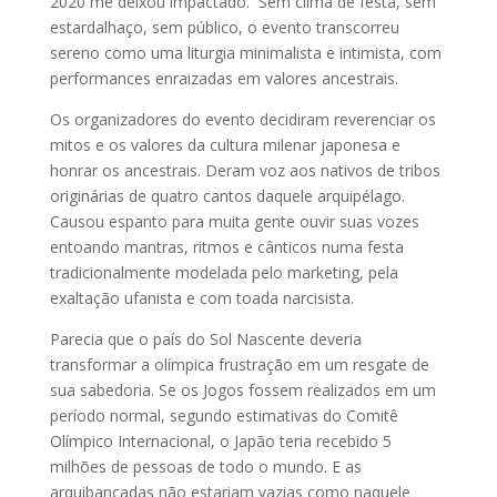
2020 me deixou impactado. Sem clima de festa, sem
estardalhaço, sem público, o evento transcorreu
sereno como uma liturgia minimalista e intimista, com
performances enraizadas em valores ancestrais.
Os organizadores do evento decidiram reverenciar os
mitos e os valores da cultura milenar japonesa e
honrar os ancestrais. Deram voz aos nativos de tribos
originárias de quatro cantos daquele arquipélago.
Causou espanto para muita gente ouvir suas vozes
entoando mantras, ritmos e cânticos numa festa
tradicionalmente modelada pelo marketing, pela
exaltação ufanista e com toada narcisista.
Parecia que o país do Sol Nascente deveria
transformar a olímpica frustração em um resgate de
sua sabedoria. Se os Jogos fossem realizados em um
período normal, segundo estimativas do Comitê
Olímpico Internacional, o Japão teria recebido 5
milhões de pessoas de todo o mundo. E as
arquibancadas não estariam vazias como naquele