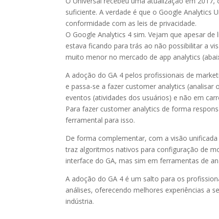
O Universal recebeu uma atualização em 2017, c
suficiente. A verdade é que o Google Analytics
conformidade com as leis de privacidade.
O Google Analytics 4 sim. Vejam que apesar de 
estava ficando para trás ao não possibilitar a 
muito menor no mercado de app analytics (abai
A adoção do GA 4 pelos profissionais de market
e passa-se a fazer customer analytics (analis
eventos (atividades dos usuários) e não em car
Para fazer customer analytics de forma responsá
ferramental para isso.
De forma complementar, com a visão unificada i
traz algoritmos nativos para configuração de m
interface do GA, mas sim em ferramentas de aná
A adoção do GA 4 é um salto para os profission
análises, oferecendo melhores experiências a se
indústria.