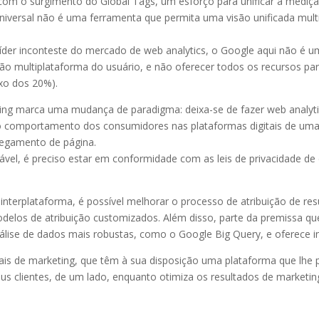
om o surgimento do Global Tags, um esforço para unificar a medição
 Universal não é uma ferramenta que permita uma visão unificada mu
líder inconteste do mercado de web analytics, o Google aqui não é u
visão multiplataforma do usuário, e não oferecer todos os recursos pa
xo dos 20%).
ing marca uma mudança de paradigma: deixa-se de fazer web analytics
ar o comportamento dos consumidores nas plataformas digitais de 
regamento de página.
vel, é preciso estar em conformidade com as leis de privacidade de 
nterplataforma, é possível melhorar o processo de atribuição de res
odelos de atribuição customizados. Além disso, parte da premissa q
lise de dados mais robustas, como o Google Big Query, e oferece in
ais de marketing, que têm à sua disposição uma plataforma que lhe 
us clientes, de um lado, enquanto otimiza os resultados de marketin