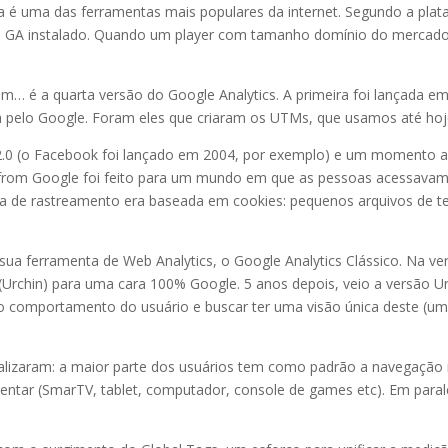
a é uma das ferramentas mais populares da internet. Segundo a pla
 o GA instalado. Quando um player com tamanho domínio do mercado
… é a quarta versão do Google Analytics. A primeira foi lançada e
a pelo Google. Foram eles que criaram os UTMs, que usamos até hoj
 2.0 (o Facebook foi lançado em 2004, por exemplo) e um momento a
 from Google foi feito para um mundo em que as pessoas acessavam 
ia de rastreamento era baseada em cookies: pequenos arquivos de t
a ferramenta de Web Analytics, o Google Analytics Clássico. Na ve
Urchin) para uma cara 100% Google. 5 anos depois, veio a versão Uni
o comportamento do usuário e buscar ter uma visão única deste (uma
ealizaram: a maior parte dos usuários tem como padrão a navegação 
ntar (SmarTV, tablet, computador, console de games etc). Em parale