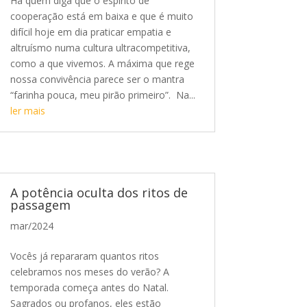
Há quem diga que o espírito de
cooperação está em baixa e que é muito
difícil hoje em dia praticar empatia e
altruísmo numa cultura ultracompetitiva,
como a que vivemos. A máxima que rege
nossa convivência parece ser o mantra
“farinha pouca, meu pirão primeiro”. Na...
ler mais
A potência oculta dos ritos de
passagem
mar/2024
Vocês já repararam quantos ritos
celebramos nos meses do verão? A
temporada começa antes do Natal.
Sagrados ou profanos, eles estão