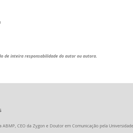
m
ão de inteira responsabilidade do autor ou autora.
s
da ABMP, CEO da Zygon e Doutor em Comunicação pela Universidade