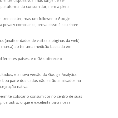
 entre dispositivos, mas longe de ser
ltiplataforma do consumidor, nem a plena
m trendsetter, mas um follower: o Google
ra privacy compliance, prova disso é seu share
 (analisar dados de visitas a páginas da web)
uma marca) ao ter uma medição baseada em
diferentes países, e o GA4 oferece o
ultados, e a nova versão do Google Analytics
ue boa parte dos dados não serão analisados na
tegração nativa.
permite colocar o consumidor no centro de suas
g, de outro, o que é excelente para nossa