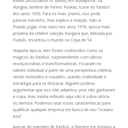
AMBA (Association of MBAs) em Budapeste, na
Hungria, lembrei de Ferenc Puskás, ícone do futebol
dos anos 1950. Para os mais jovens, isso pode
parecer estranho, mas explico a relação. Não vi
Puskás jogar, mas nasci nos anos 1970, época mais
próxima da célebre seleção húngara que, liderada por
Puskás, encantou o mundo na Copa de 54.
Naquela época, eles foram conhecidos como os
mágicos do futebol, surpreendendo com táticas
revolucionárias e transformadoras. Focaram no
talento individual a partir de uma perspectiva coletiva,
sendo inusitados e ousados, usando criatividade e
estratégia para se destacar.
Alguém poderia
argumentar que isso não adiantou, pois não ganharam
a copa, mas minha reflexão aqui não é sobre vitória
ou derrota. Podemos usar essas características para
qualificar qualquer empresa em busca de seu “oceano
azul”.
Apesar do exemplo de futebol, a Hungria me inspirou a