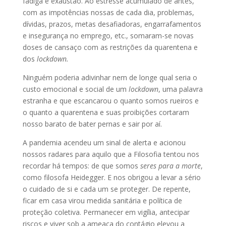
fadiga e exaustão. Ao estresse acumulado de antes,
com as impotências nossas de cada dia, problemas,
dívidas, prazos, metas desafiadoras, engarrafamentos
e insegurança no emprego, etc., somaram-se novas
doses de cansaço com as restrições da quarentena e
dos
lockdown.
Ninguém poderia adivinhar nem de longe qual seria o
custo emocional e social de um
lockdown
, uma palavra
estranha e que escancarou o quanto somos rueiros e
o quanto a quarentena e suas proibições cortaram
nosso barato de bater pernas e sair por aí.
A pandemia acendeu um sinal de alerta e acionou
nossos radares para aquilo que a Filosofia tentou nos
recordar há tempos: de que somos
seres para a morte
,
como filosofa Heidegger. E nos obrigou a levar a sério
o cuidado de si e cada um se proteger. De repente,
ficar em casa virou medida sanitária e política de
proteção coletiva. Permanecer em vigília, antecipar
riscos e viver sob a ameaça do contágio elevou a