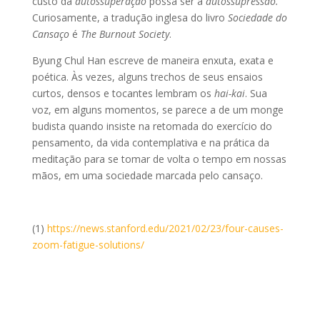
custo da
autossuperação
possa ser a
autossupressão.
Curiosamente, a tradução inglesa do livro
Sociedade do
Cansaço
é
The Burnout Society
.
Byung Chul Han escreve de maneira enxuta, exata e
poética. Às vezes, alguns trechos de seus ensaios
curtos, densos e tocantes lembram os
hai-kai
. Sua
voz, em alguns momentos, se parece a de um monge
budista quando insiste na retomada do exercício do
pensamento, da vida contemplativa e na prática da
meditação para se tomar de volta o tempo em nossas
mãos, em uma sociedade marcada pelo cansaço.
(1)
https://news.stanford.edu/2021/02/23/four-causes-
zoom-fatigue-solutions/