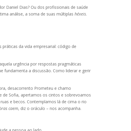
or Daniel Dias? Ou dos profissionais de saúde
tima análise, a soma de suas múltiplas
héxeis
.
 práticas da vida empresarial: código de
 aquela urgência por respostas pragmáticas
ue fundamenta a discussão. Como liderar e gerir
ndora, desacorrento Prometeu e chamo
ve de Sofia, apertamos os cintos e sobrevoamos
 ruas e becos. Contemplamos lá de cima o rio
mbras caem
, diz o oráculo – nos acompanha.
ajude a pessoa ao lado…