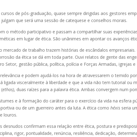
cursos de pós-graduação, quase sempre dirigidas aos gestores empre
, julgam que será uma sessão de catequese e conselhos morais.
m o método participativo e passam a compartilhar suas experiências
méticas em lugar de ética. São unânimes em apontar os avanços étic
no mercado de trabalho trazem histórias de escândalos empresaria
orrosão da ética se dá em toda parte. Ouvi relatos de gente das enge
o Setor, gestão pública, política, polícia e Forças Armadas, igrejas e
levância e podem ajudá-los na hora de atravessarem o temido port
á ligada visceralmente à liberdade e que a vida não tem tutorial ou m
r
(
ethos)
, duas raízes para a palavra ética. Ambas convergem num pont
stumes e à formação do caráter para o exercício da vida na esfera pú
sportiva ou de um guerreiro antes da luta. A ética como
héxis
seria u
e louros.
 desnudos confirmam essa relação entre ética, postura e predisposi
iplina, rigor, pontualidade, renúncia, resiliência, dedicação, determi