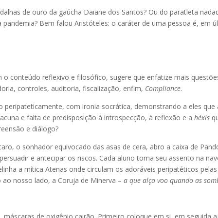
dalhas de ouro da gaúcha Daiane dos Santos? Ou do paratleta nadad
 pandemia? Bem falou Aristóteles: o caráter de uma pessoa é, em úl
 conteúdo reflexivo e filosófico, sugere que enfatize mais questões
ria, controles, auditoria, fiscalização, enfim,
Compliance
.
o peripateticamente, com ironia socrática, demonstrando a eles que
acuna e falta de predisposição à introspecção, à reflexão e a
héxis
q
eensão e diálogo?
Ícaro, o sonhador equivocado das asas de cera, abro a caixa de Pa
persuadir e antecipar os riscos. Cada aluno toma seu assento na na
inha a mítica Atenas onde circulam os adoráveis peripatéticos pelas
o ao nosso lado, a Coruja de Minerva –
a que alça voo quando as so
, máscaras de oxigênio cairão. Primeiro coloque em si, em seguida 