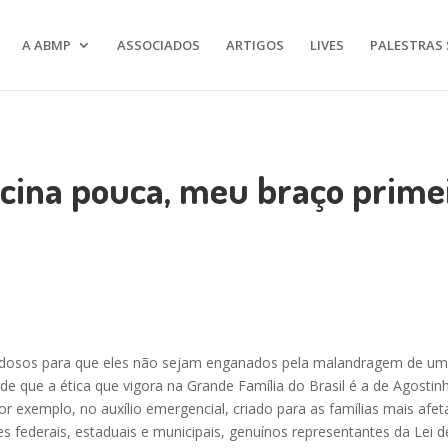
A ABMP
ASSOCIADOS
ARTIGOS
LIVES
PALESTRAS 
cina pouca, meu braço prime
idosos para que eles não sejam enganados pela malandragem de um a
e que a ética que vigora na Grande Família do Brasil é a de Agosti
or exemplo, no auxílio emergencial,
criado para as famílias mais af
es federais, estaduais e municipais, genuínos representantes da Lei