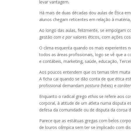
levar vantagem.
Há mais de duas décadas dou aulas de Ética em 
alunos chegam reticentes em relação à matéria
Ao longo das aulas, felizmente, se empolgam co
gestão
com e por
valores éticos, com ações cos
O clima esquenta quando os mais experientes 
todos as áreas profissionais, logo se vê que a c
e contábeis, marketing, saúde, educação, Terceir
Aos poucos entendem que os temas têm muita re
A ficha cai quando se dão conta de que ética est
profissional demandam
postura
(héxis) e
caráte
Enquanto o radical grego
ethos
se refere aos co
corporal, à atitude de um atleta numa disputa e
defesa da comunidade ou de disputa da coroa d
Parece que as estátuas gregas com belos corpos
de louros olímpica sem ter se implicado com disc