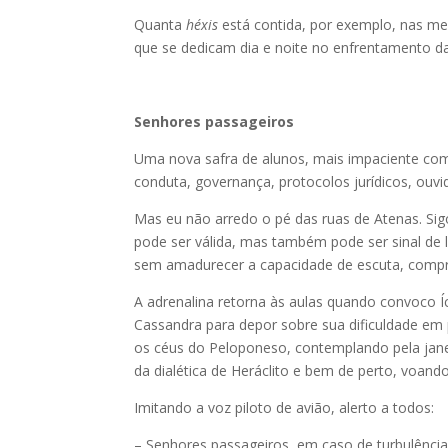
Quanta
héxis
está contida, por exemplo, nas me
que se dedicam dia e noite no enfrentamento da
Senhores passageiros
Uma nova safra de alunos, mais impaciente com o
conduta, governança, protocolos jurídicos, ouvido
Mas eu não arredo o pé das ruas de Atenas. Sig
pode ser válida, mas também pode ser sinal de l
sem amadurecer a capacidade de escuta, compr
A adrenalina retorna às aulas quando convoco 
Cassandra para depor sobre sua dificuldade em 
os céus do Peloponeso, contemplando pela janel
da dialética de Heráclito e bem de perto, voand
Imitando a voz piloto de avião, alerto a todos:
– Senhores passageiros, em caso de turbulência