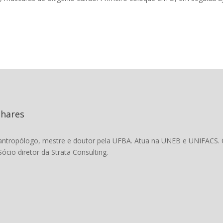
nhares
antropólogo, mestre e doutor pela UFBA. Atua na UNEB e UNIFACS. C
Sócio diretor da Strata Consulting.