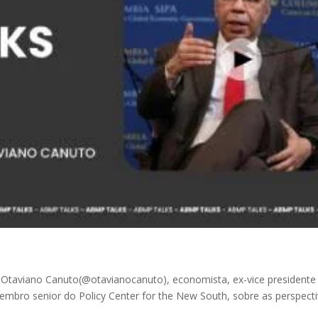
Otaviano Canuto(@otavianocanuto), economista, ex-vice presidente
embro senior do Policy Center for the New South, sobre as perspect