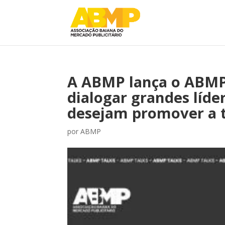
A ABMP lança o ABMP 
dialogar grandes líde
desejam promover a t
por
ABMP