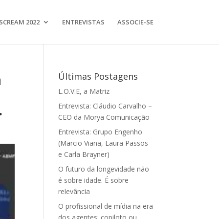
SCREAM 2022
ENTREVISTAS
ASSOCIE-SE
a
Últimas Postagens
L.O.V.E, a Matriz
.
Entrevista: Cláudio Carvalho –
CEO da Morya Comunicação
Entrevista: Grupo Engenho
(Marcio Viana, Laura Passos
e Carla Brayner)
O futuro da longevidade não
é sobre idade. É sobre
relevância
O profissional de mídia na era
dos agentes: copiloto ou