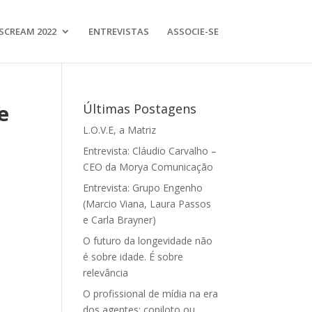
SCREAM 2022
ENTREVISTAS
ASSOCIE-SE
e
Últimas Postagens
L.O.V.E, a Matriz
Entrevista: Cláudio Carvalho –
CEO da Morya Comunicação
Entrevista: Grupo Engenho
(Marcio Viana, Laura Passos
e Carla Brayner)
O futuro da longevidade não
é sobre idade. É sobre
relevância
O profissional de mídia na era
dos agentes: copiloto ou