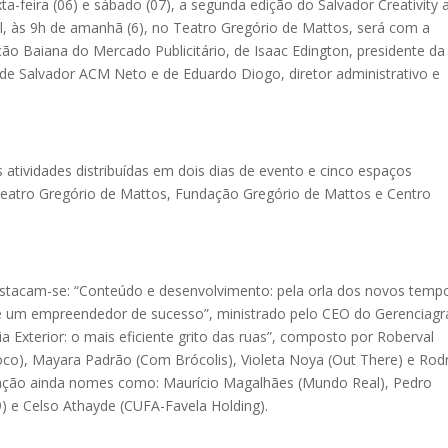
ta-feira (06) e sábado (07), a segunda edição do Salvador Creativity 
al, às 9h de amanhã (6), no Teatro Gregório de Mattos, será com a
ão Baiana do Mercado Publicitário, de Isaac Edington, presidente da
 de Salvador ACM Neto e de Eduardo Diogo, diretor administrativo e
 atividades distribuídas em dois dias de evento e cinco espaços
 Teatro Gregório de Mattos, Fundação Gregório de Mattos e Centro
stacam-se: “Conteúdo e desenvolvimento: pela orla dos novos tempo
de um empreendedor de sucesso”, ministrado pelo CEO do Gerenciag
ia Exterior: o mais eficiente grito das ruas”, composto por Roberval
oco), Mayara Padrão (Com Brócolis), Violeta Noya (Out There) e Rod
amação ainda nomes como: Maurício Magalhães (Mundo Real), Pedro
9) e Celso Athayde (CUFA-Favela Holding).