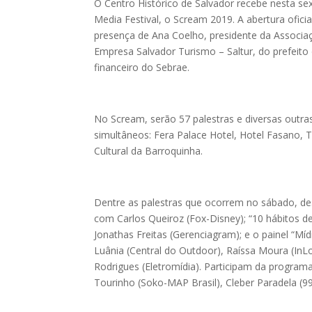
O Centro Histórico de Salvador recebe nesta sex
Media Festival, o Scream 2019. A abertura ofici
presença de Ana Coelho, presidente da Associaç
Empresa Salvador Turismo – Saltur, do prefeito
financeiro do Sebrae.
No Scream, serão 57 palestras e diversas outras
simultâneos: Fera Palace Hotel, Hotel Fasano,
Cultural da Barroquinha.
Dentre as palestras que ocorrem no sábado, de
com Carlos Queiroz (Fox-Disney); “10 hábitos 
Jonathas Freitas (Gerenciagram); e o painel “Míd
Luânia (Central do Outdoor), Raíssa Moura (InL
Rodrigues (Eletromídia). Participam da progr
Tourinho (Soko-MAP Brasil), Cleber Paradela (9