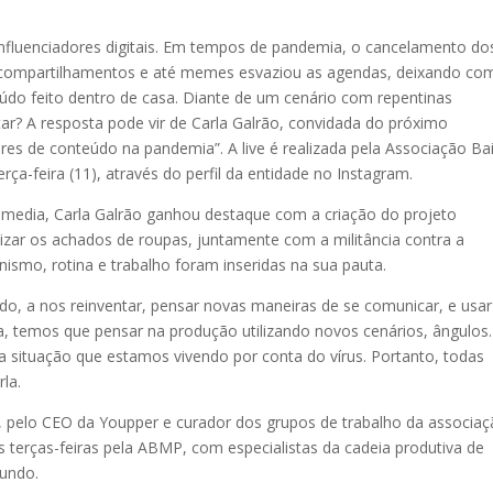
nfluenciadores digitais. Em tempos de pandemia, o cancelamento do
s, compartilhamentos e até memes esvaziou as agendas, deixando co
eúdo feito dentro de casa. Diante de um cenário com repentinas
ar? A resposta pode vir de Carla Galrão, convidada do próximo
res de conteúdo na pandemia”. A live é realizada pela Associação Ba
ça-feira (11), através do perfil da entidade no Instagram.
ial media, Carla Galrão ganhou destaque com a criação do projeto
ar os achados de roupas, juntamente com a militância contra a
smo, rotina e trabalho foram inseridas na sua pauta.
do, a nos reinventar, pensar novas maneiras de se comunicar, e usar
, temos que pensar na produção utilizando novos cenários, ângulos.
 a situação que estamos vivendo por conta do vírus. Portanto, todas
la.
, pelo CEO da Youpper e curador dos grupos de trabalho da associaç
s terças-feiras pela ABMP, com especialistas da cadeia produtiva de
undo.