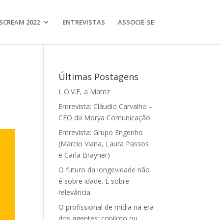
SCREAM 2022
ENTREVISTAS
ASSOCIE-SE
Últimas Postagens
L.O.V.E, a Matriz
Entrevista: Cláudio Carvalho –
CEO da Morya Comunicação
Entrevista: Grupo Engenho
(Marcio Viana, Laura Passos
e Carla Brayner)
O futuro da longevidade não
é sobre idade. É sobre
relevância
O profissional de mídia na era
dos agentes: copiloto ou