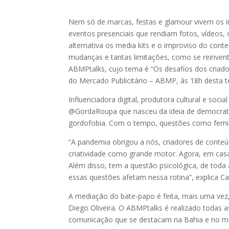
Nem só de marcas, festas e glamour vivem os i
eventos presenciais que rendiam fotos, vídeo
alternativa os media kits e o improviso do cont
mudanças e tantas limitações, como se reinvent
ABMPtalks, cujo tema é “Os desafios dos criado
do Mercado Publicitário – ABMP, às 18h desta ter
Influenciadora digital, produtora cultural e soc
@GordaRoupa que nasceu da ideia de democratiz
gordofobia. Com o tempo, questões como femini
“A pandemia obrigou a nós, criadores de conteú
criatividade como grande motor. Agora, em casa
Além disso, tem a questão psicológica, de toda
essas questões afetam nessa rotina”, explica Car
A mediação do bate-papo é feita, mais uma vez
Diego Oliveira. O ABMPtalks é realizado todas a
comunicação que se destacam na Bahia e no m