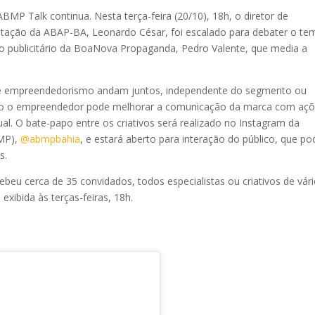
P Talk continua. Nesta terça-feira (20/10), 18h, o diretor de
itação da ABAP-BA, Leonardo César, foi escalado para debater o te
 publicitário da BoaNova Propaganda, Pedro Valente, que media a
ão e empreendedorismo andam juntos, independente do segmento ou
mo o empreendedor pode melhorar a comunicação da marca com aç
ual. O bate-papo entre os criativos será realizado no Instagram da
BMP),
@abmpbahia
, e estará aberto para interação do público, que po
s.
ebeu cerca de 35 convidados, todos especialistas ou criativos de vár
exibida às terças-feiras, 18h.