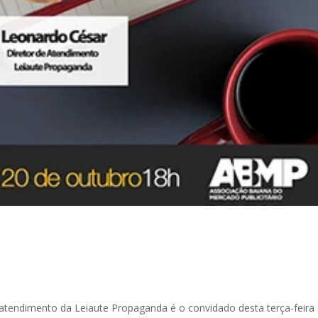
atendimento da Leiaute Propaganda é o convidado desta terça-feira 