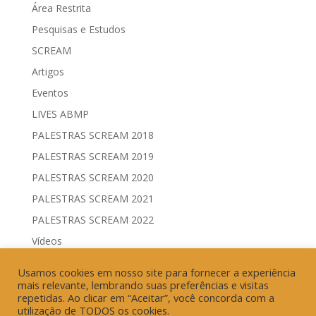
Área Restrita
Pesquisas e Estudos
SCREAM
Artigos
Eventos
LIVES ABMP
PALESTRAS SCREAM 2018
PALESTRAS SCREAM 2019
PALESTRAS SCREAM 2020
PALESTRAS SCREAM 2021
PALESTRAS SCREAM 2022
Vídeos
Comitês de Comunicação Governamental & Eleitoral
Usamos cookies em nosso site para fornecer a experiência
Geração de Resultados & Eficiência Publicitária
mais relevante, lembrando suas preferências e visitas
repetidas. Ao clicar em “Aceitar”, você concorda com a
utilização de TODOS os cookies.