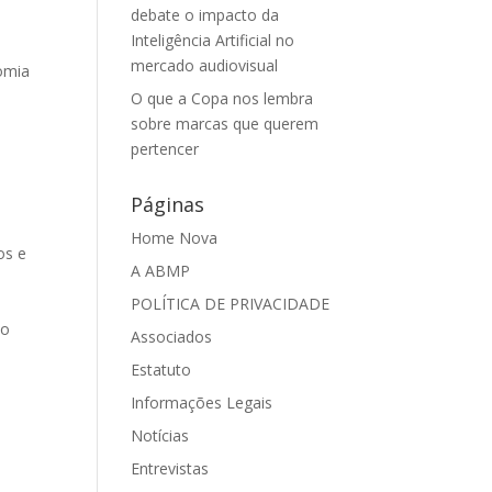
debate o impacto da
Inteligência Artificial no
,
mercado audiovisual
omia
O que a Copa nos lembra
sobre marcas que querem
pertencer
Páginas
Home Nova
os e
A ABMP
POLÍTICA DE PRIVACIDADE
 o
Associados
Estatuto
Informações Legais
Notícias
Entrevistas