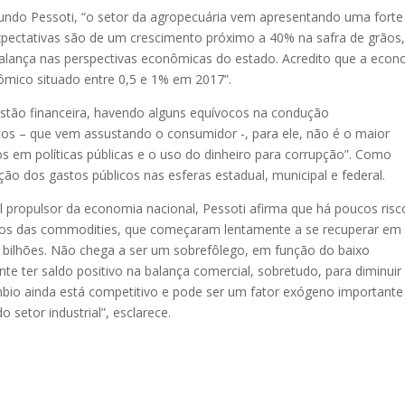
gundo Pessoti, “o setor da agropecuária vem apresentando uma forte
xpectativas são de um crescimento próximo a 40% na safra de grãos
balança nas perspectivas econômicas do estado. Acredito que a econ
mico situado entre 0,5 e 1% em 2017”.
estão financeira, havendo alguns equívocos na condução
s – que vem assustando o consumidor -, para ele, não é o maior
s em políticas públicas e o uso do dinheiro para corrupção”. Como
o dos gastos públicos nas esferas estadual, municipal e federal.
 propulsor da economia nacional, Pessoti afirma que há poucos risc
eços das commodities, que começaram lentamente a se recuperar em
0 bilhões. Não chega a ser um sobrefôlego, em função do baixo
e ter saldo positivo na balança comercial, sobretudo, para diminuir
âmbio ainda está competitivo e pode ser um fator exógeno importante
setor industrial”, esclarece.