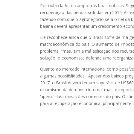
Por outro lado, o campo trás boas notícias. Se
recuperação das perdas sofridas em 2016. As e
fazendo com que o agronegócio seja o fiel da 
baiana deverá apresentar um crescimento econô
Ele reconhece ainda que o Brasil sofre de má g
macroeconômica do país. O aumento de imposto
problema, “mas, sim a má aplicação dos recurso
solução, o economista defende uma reorganizaçã
Quanto ao mercado internacional como possível
algumas possibilidades. “Apesar dos baixos pr
2017, o Brasil deverá ter um superávit de US$6
dinamismo da demanda interna, mas, é important
‘aperto’ das transações correntes do país. O c
para a recuperação econômica, principalmente do 