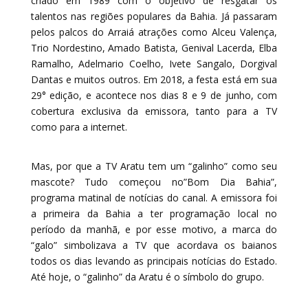
criado em 1989 com o objetivo de resgatar os
talentos nas regiões populares da Bahia. Já passaram
pelos palcos do Arraiá atrações como Alceu Valença,
Trio Nordestino, Amado Batista, Genival Lacerda, Elba
Ramalho, Adelmario Coelho, Ivete Sangalo, Dorgival
Dantas e muitos outros. Em 2018, a festa está em sua
29° edição, e acontece nos dias 8 e 9 de junho, com
cobertura exclusiva da emissora, tanto para a TV
como para a internet.
Mas, por que a TV Aratu tem um “galinho” como seu
mascote? Tudo começou no”Bom Dia Bahia”,
programa matinal de notícias do canal. A emissora foi
a primeira da Bahia a ter programação local no
período da manhã, e por esse motivo, a marca do
“galo” simbolizava a TV que acordava os baianos
todos os dias levando as principais notícias do Estado.
Até hoje, o “galinho” da Aratu é o símbolo do grupo.