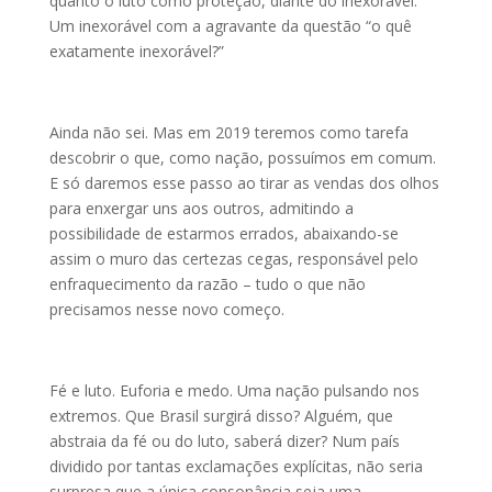
quanto o luto como proteção, diante do inexorável.
Um inexorável com a agravante da questão “o quê
exatamente inexorável?”
Ainda não sei. Mas em 2019 teremos como tarefa
descobrir o que, como nação, possuímos em comum.
E só daremos esse passo ao tirar as vendas dos olhos
para enxergar uns aos outros, admitindo a
possibilidade de estarmos errados, abaixando-se
assim o muro das certezas cegas, responsável pelo
enfraquecimento da razão – tudo o que não
precisamos nesse novo começo.
Fé e luto. Euforia e medo. Uma nação pulsando nos
extremos. Que Brasil surgirá disso? Alguém, que
abstraia da fé ou do luto, saberá dizer? Num país
dividido por tantas exclamações explícitas, não seria
surpresa que a única consonância seja uma