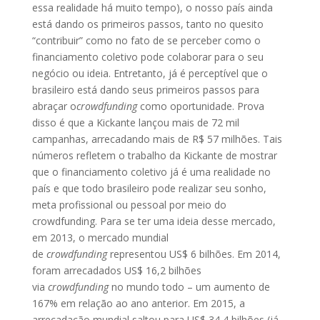
essa realidade há muito tempo), o nosso país ainda
está dando os primeiros passos, tanto no quesito
“contribuir” como no fato de se perceber como o
financiamento coletivo pode colaborar para o seu
negócio ou ideia. Entretanto, já é perceptível que o
brasileiro está dando seus primeiros passos para
abraçar o
crowdfunding
como oportunidade. Prova
disso é que a Kickante lançou mais de 72 mil
campanhas, arrecadando mais de R$ 57 milhões. Tais
números refletem o trabalho da Kickante de mostrar
que o financiamento coletivo já é uma realidade no
país e que todo brasileiro pode realizar seu sonho,
meta profissional ou pessoal por meio do
crowdfunding. Para se ter uma ideia desse mercado,
em 2013, o mercado mundial
de
crowdfunding
representou US$ 6 bilhões. Em 2014,
foram arrecadados US$ 16,2 bilhões
via
crowdfunding
no mundo todo – um aumento de
167% em relação ao ano anterior. Em 2015, a
arrecadação mundial saltou para US$ 34,4 bilhões (já