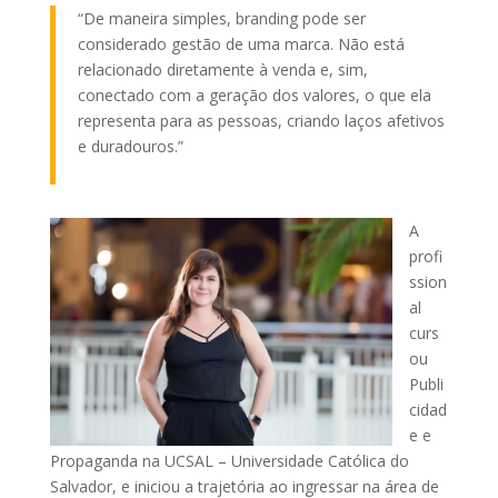
“De maneira simples, branding pode ser
considerado gestão de uma marca. Não está
relacionado diretamente à venda e, sim,
conectado com a geração dos valores, o que ela
representa para as pessoas, criando laços afetivos
e duradouros.”
A
profi
ssion
al
curs
ou
Publi
cidad
e e
Propaganda na UCSAL – Universidade Católica do
Salvador, e iniciou a trajetória ao ingressar na área de