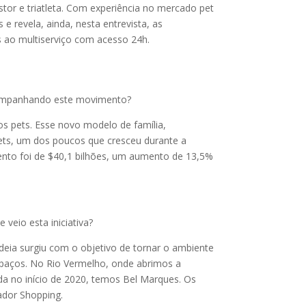
or e triatleta. Com experiência no mercado pet
 revela, ainda, nesta entrevista, as
 ao multiserviço com acesso 24h.
acompanhando este movimento?
 pets. Esse novo modelo de família,
ts, um dos poucos que cresceu durante a
ento foi de $40,1 bilhões, um aumento de 13,5%
veio esta iniciativa?
deia surgiu com o objetivo de tornar o ambiente
 espaços. No Rio Vermelho, onde abrimos a
da
no início de 2020, temos Bel Marques. Os
vador Shopping.