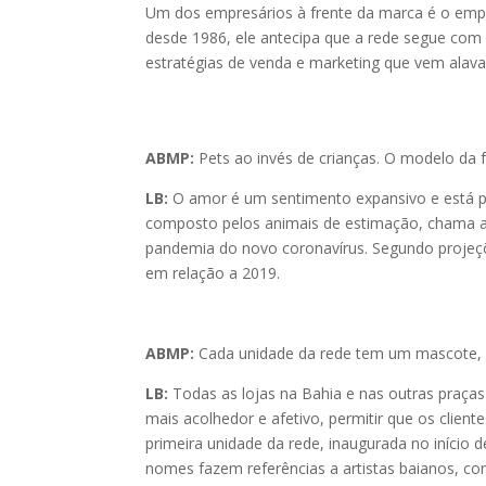
Um dos empresários à frente da marca é o empr
desde 1986, ele antecipa que a rede segue com p
estratégias de venda e marketing que vem alav
ABMP:
Pets ao invés de crianças. O modelo da
LB:
O amor é um sentimento expansivo e está p
composto pelos animais de estimação, chama a
pandemia do novo coronavírus. Segundo projeçõ
em relação a 2019.
ABMP:
Cada unidade da rede tem um mascote, um
LB:
Todas as lojas na Bahia e nas outras praça
mais acolhedor e afetivo, permitir que os clien
primeira unidade da rede, inaugurada no início
nomes fazem referências a artistas baianos, com 