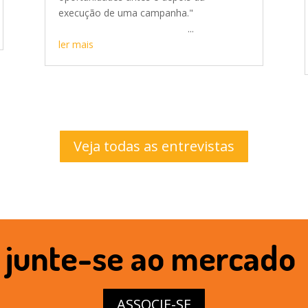
execução de uma campanha."
...
ler mais
Veja todas as entrevistas
junte-se ao mercado
ASSOCIE-SE