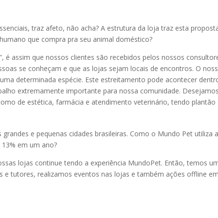
essenciais, traz afeto, não acha? A estrutura da loja traz esta propo
 humano que compra pra seu animal doméstico?
!”, é assim que nossos clientes são recebidos pelos nossos consul
oas se conheçam e que as lojas sejam locais de encontros. O nosso 
de uma determinada espécie. Este estreitamento pode acontecer den
abalho extremamente importante para nossa comunidade. Desejamos
omo de estética, farmácia e atendimento veterinário, tendo plantão
 grandes e pequenas cidades brasileiras. Como o Mundo Pet utiliza 
de 13% em um ano?
ssas lojas continue tendo a experiência MundoPet. Então, temos um
s e tutores, realizamos eventos nas lojas e também ações offline e