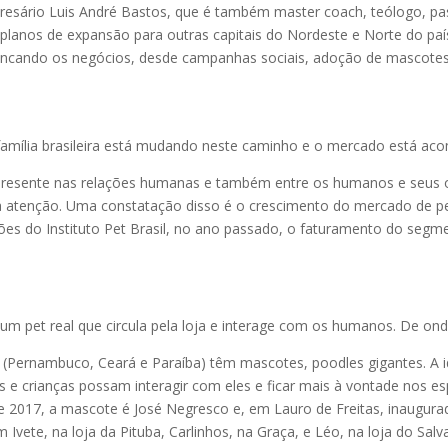
esário Luis André Bastos, que é também master coach, teólogo, past
lanos de expansão para outras capitais do Nordeste e Norte do país e
ancando os negócios, desde campanhas sociais, adoção de mascotes
 família brasileira está mudando neste caminho e o mercado está 
resente nas relações humanas e também entre os humanos e seus os
 atenção. Uma constatação disso é o crescimento do mercado de pe
es do Instituto Pet Brasil, no ano passado, o faturamento do segm
 pet real que circula pela loja e interage com os humanos. De onde 
s (Pernambuco, Ceará e Paraíba) têm mascotes, poodles gigantes. A i
tes e crianças possam interagir com eles e ficar mais à vontade nos
 de 2017, a mascote é José Negresco e, em Lauro de Freitas, inaugura
Ivete, na loja da Pituba, Carlinhos, na Graça, e Léo, na loja do Sal