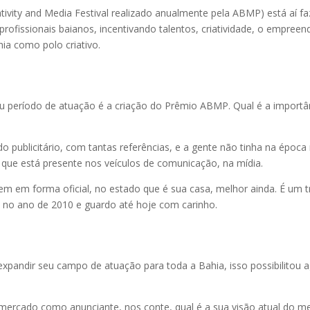
ivity and Media Festival realizado anualmente pela ABMP) está aí 
profissionais baianos, incentivando talentos, criatividade, o empre
ia como polo criativo.
u período de atuação é a criação do Prêmio ABMP. Qual é a import
o publicitário, com tantas referências, e a gente não tinha na époc
que está presente nos veículos de comunicação, na mídia.
 em forma oficial, no estado que é sua casa, melhor ainda. É um t
P no ano de 2010 e guardo até hoje com carinho.
andir seu campo de atuação para toda a Bahia, isso possibilitou ag
ercado como anunciante, nos conte, qual é a sua visão atual do m