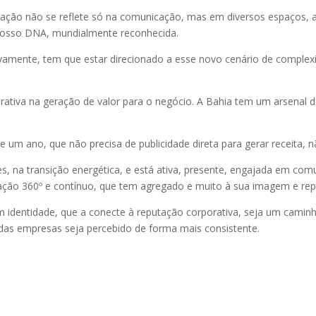
ão não se reflete só na comunicação, mas em diversos espaços, a
nosso DNA, mundialmente reconhecida.
tivamente, tem que estar direcionado a esse novo cenário de comple
ativa na geração de valor para o negócio. A Bahia tem um arsenal de
m ano, que não precisa de publicidade direta para gerar receita, nã
, na transição energética, e está ativa, presente, engajada em comu
ação 360º e contínuo, que tem agregado e muito à sua imagem e rep
 identidade, que a conecte à reputação corporativa, seja um caminh
 das empresas seja percebido de forma mais consistente.