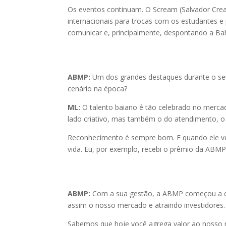
Os eventos continuam. O Scream (Salvador Creat
internacionais para trocas com os estudantes e 
comunicar e, principalmente, despontando a Bah
ABMP:
Um dos grandes destaques durante o se
cenário na época?
ML:
O talento baiano é tão celebrado no mercad
lado criativo, mas também o do atendimento, o 
Reconhecimento é sempre bom. E quando ele vem
vida. Eu, por exemplo, recebi o prêmio da ABM
ABMP:
Com a sua gestão, a ABMP começou a exp
assim o nosso mercado e atraindo investidores.
Sabemos que hoje você agrega valor ao nosso m