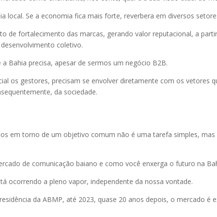
a local. Se a economia fica mais forte, reverbera em diversos setore
o de fortalecimento das marcas, gerando valor reputacional, a part
desenvolvimento coletivo.
e a Bahia precisa, apesar de sermos um negócio B2B.
cial os gestores, precisam se envolver diretamente com os vetores q
nsequentemente, da sociedade.
entos em torno de um objetivo comum não é uma tarefa simples, ma
ercado de comunicação baiano e como você enxerga o futuro na Ba
 ocorrendo a pleno vapor, independente da nossa vontade.
residência da ABMP, até 2023, quase 20 anos depois, o mercado é e