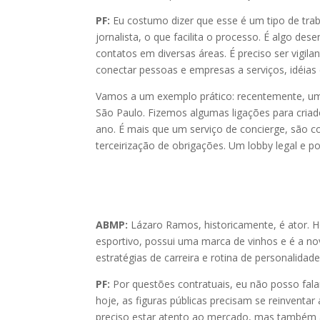
PF:
Eu costumo dizer que esse é um tipo de tra
jornalista, o que facilita o processo. É algo de
contatos em diversas áreas. É preciso ser vigila
conectar pessoas e empresas a serviços, idéias e
Vamos a um exemplo prático: recentemente, um a
São Paulo. Fizemos algumas ligações para cria
ano. É mais que um serviço de concierge, são c
terceirização de obrigações. Um lobby legal e po
ABMP:
Lázaro Ramos, historicamente, é ator. 
esportivo, possui uma marca de vinhos e é a no
estratégias de carreira e rotina de personalidad
PF:
Por questões contratuais, eu não posso fala
hoje, as figuras públicas precisam se reinvent
preciso estar atento ao mercado, mas também a