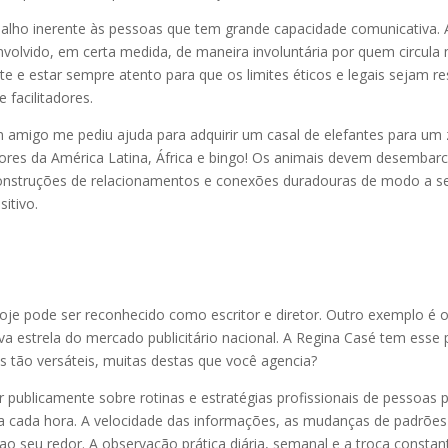
balho inerente às pessoas que tem grande capacidade comunicativa.
senvolvido, em certa medida, de maneira involuntária por quem circul
nte e estar sempre atento para que os limites éticos e legais sejam r
 facilitadores.
migo me pediu ajuda para adquirir um casal de elefantes para um zoo
dores da América Latina, África e bingo! Os animais devem desemba
onstruções de relacionamentos e conexões duradouras de modo a se a
sitivo.
Hoje pode ser reconhecido como escritor e diretor. Outro exemplo é
va estrela do mercado publicitário nacional. A Regina Casé tem esse
es tão versáteis, muitas destas que você agencia?
r publicamente sobre rotinas e estratégias profissionais de pessoas
ar a cada hora. A velocidade das informações, as mudanças de padrõe
o seu redor. A observação prática diária, semanal e a troca consta