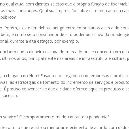
o qual atua, com clientes seletos que a própria função de fixer viab
rotas mais constantes. Qual sua impressão sobre este mercado na cap
 público?
o. Porém, existe um debate antigo entre empresários acerca do con
bem, é como se o consumidor de alto poder aquisitivo da cidade ga
onal, durante a alta estação, por exemplo.
 concluem que o dinheiro escapa do mercado ou se concentra em det
s últimos anos, principalmente nas áreas de infraestrutura e cultura
chegada do Hotel Fasano e o surgimento de empresas e profission
etivas, as estratégias de fomento do incremento de serviços e prod
. É preciso convencer de que a cidade oferece aqueles produtos e 
e sucesso.
 um serviço? O comportamento mudou durante a pandemia?
ileiro foi o que registrou menor arrefecimento de acordo com dados