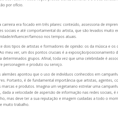
ão por ofício.
carreira era focado em três pilares: conteúdo, assessoria de impren
s sociais e até comportamental do artista, que são levados muito em
bridade/influencer/famoso nos tempos atuais.
 dois tipos de artistas e formadores de opinião: os da música e os 
 Ao meu ver, um dos pontos cruciais é a exposição/posicionamento dos
a determinados grupos. Afinal, toda vez que uma celebridade é ass
tre personagem e produto ou serviço.
as alemães apontou que o uso de indivíduos conhecidos em campanhas
res. Portanto, é de fundamental importância que artistas, agentes, 
s marcas e produtos. Imagina um vegetariano estrelar uma campanha d
, dada a velocidade de aspersão de informação nas redes sociais, é 
alho, mas deve ter a sua reputação e imagem cuidadas a todo o mome
e muito trabalho.