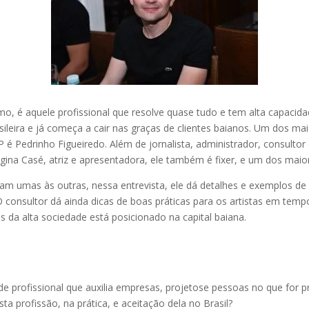
mo, é aquele profissional que resolve quase tudo e tem alta capacid
leira e já começa a cair nas graças de clientes baianos. Um dos mai
P é Pedrinho Figueiredo. Além de jornalista, administrador, consulto
egina Casé, atriz e apresentadora, ele também é fixer, e um dos mai
am umas às outras, nessa entrevista, ele dá detalhes e exemplos de
 O consultor dá ainda dicas de boas práticas para os artistas em temp
da alta sociedade está posicionado na capital baiana.
 de profissional que auxilia empresas, projetose pessoas no que for p
 profissão, na prática, e aceitação dela no Brasil?