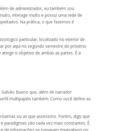
 Além de administrador, eu também sou
a muito, interage muito e possui uma rede de
espeitados. Na prática, o que fazemos é
lógico particular, localizado no interior de
rcar por aqui no segundo semestre do próximo
tingir o objetivo de ambas as partes. É a
 o Galvão Bueno que, além de narrador
 perfil multipapéis também. Como você define as
 próximas ou as que assessoro. Porém, digo que
s e paradigmas são cada vez mais constantes. É
nte de informações se tornaram imperativos no