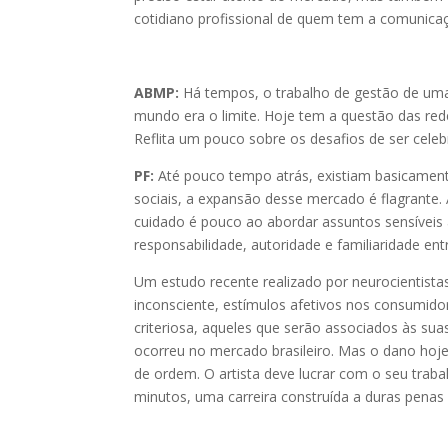
cotidiano profissional de quem tem a comunicaç
ABMP:
Há tempos, o trabalho de gestão de uma 
mundo era o limite. Hoje tem a questão das rede
Reflita um pouco sobre os desafios de ser cele
PF:
Até pouco tempo atrás, existiam basicamente
sociais, a expansão desse mercado é flagrante.
cuidado é pouco ao abordar assuntos sensíveis 
responsabilidade, autoridade e familiaridade en
Um estudo recente realizado por neurocientist
inconsciente, estímulos afetivos nos consumido
criteriosa, aqueles que serão associados às sua
ocorreu no mercado brasileiro. Mas o dano hoje
de ordem. O artista deve lucrar com o seu trab
minutos, uma carreira construída a duras penas 