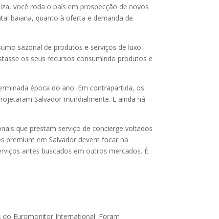
iliza, você roda o país em prospecção de novos
ital baiana, quanto à oferta e demanda de
sumo sazonal de produtos e serviços de luxo
stasse os seus recursos consumindo produtos e
erminada época do ano. Em contrapartida, os
, projetaram Salvador mundialmente. E ainda há
ais que prestam serviço de concierge voltados
utos premium em Salvador devem focar na
serviços antes buscados em outros mercados. É
 do Euromonitor International. Foram