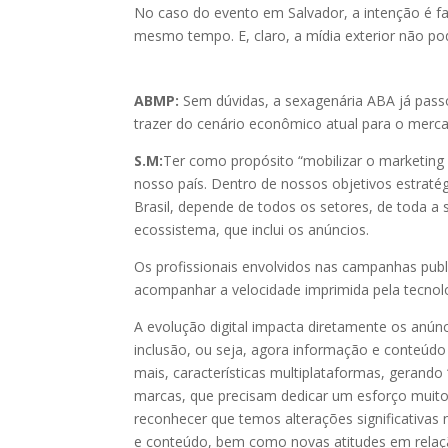
No caso do evento em Salvador, a intenção é 
mesmo tempo. E, claro, a mídia exterior não pod
ABMP:
Sem dúvidas, a sexagenária ABA já passo
trazer do cenário econômico atual para o merc
S.M:
Ter como propósito “mobilizar o marketing
nosso país. Dentro de nossos objetivos estraté
Brasil, depende de todos os setores, de toda a
ecossistema, que inclui os anúncios.
Os profissionais envolvidos nas campanhas pub
acompanhar a velocidade imprimida pela tecn
A evolução digital impacta diretamente os anún
inclusão, ou seja, agora informação e conteúdo
mais, características multiplataformas, gerand
marcas, que precisam dedicar um esforço muit
reconhecer que temos alterações significativas
e conteúdo, bem como novas atitudes em relaçã