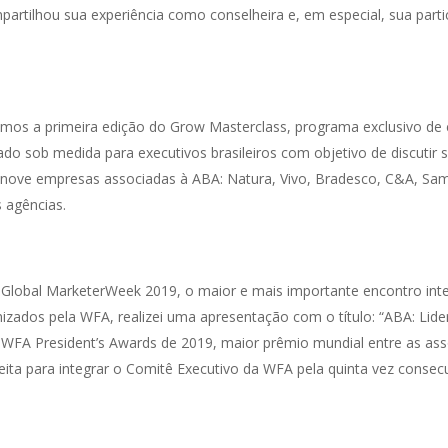
artilhou sua experiência como conselheira e, em especial, sua par
mos a primeira edição do Grow Masterclass, programa exclusivo de
iado sob medida para executivos brasileiros com objetivo de discutir so
o nove empresas associadas à ABA: Natura, Vivo, Bradesco, C&A, Sa
 agências.
 Global MarketerWeek 2019, o maior e mais importante encontro inte
ados pela WFA, realizei uma apresentação com o título: “ABA: Lideran
WFA President’s Awards de 2019, maior prêmio mundial entre as ass
eleita para integrar o Comitê Executivo da WFA pela quinta vez cons