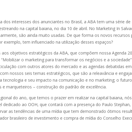
os interesses dos anunciantes no Brasil, a ABA tem uma série de 
streando na capital baiana, no dia 10 de abril. No Marketing In Salva
larmente, são ainda muito usadas. De que forma os novos recursos pr
r exemplo, tem influenciado na utilização desses espaços?
s aos objetivos estratégicos da ABA, que compõem nossa Agenda 20
“Mobilizar o marketing para transformar os negócios e a sociedade”.
ticulação com outros atores do mercado e as agendas debatidas em 
 com nossos seis temas estratégicos, que são a releavância e eng
 a tecnologia e seu impacto na comunicação e no marketing; o futu
e marqueteiros – construção do padrão de excelência.
gional do ano, que temos o prazer em realizar na capital baiana, nó
inel dedicado ao OOH, que contará com a presença do Paulo Stephan
ervar as tendências de uma mídia que tem demonstrado ótimos resul
ador brasileiro de investimento e compra de mídia do Conselho Exec