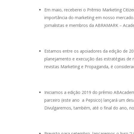
Em maio, receberei o Prêmio Marketing Citiz
importância do marketing em nosso mercado. F
jornalistas e membros da ABRAMARK – Academ
Estamos entre os apoiadores da edição de 2
planejamento e execução das estratégias de m
revistas Marketing e Propaganda, é consider
Iniciamos a edição 2019 do prêmio ABAcademy
parceiro (este ano a Pepsico) lançará um de
Divulgaremos, também, até o final do ano, 
Previsto para setembro, lançaremos o livro “L