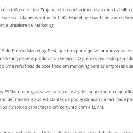
en das mãos de Luiza Trajano, um reconhecimento ao meu trabalho e
ui escolhida pelos votos de 1.500 Marketing Experts de todo o Bras
ia Brasileira de Marketing.
019 do Prêmio Marketing Best, que tem por objetivo promover as e
arketing de seus produtos ou serviços. O prêmio, realizado pela Ed
ado uma referência de excelência em marketing para as empresas qu
 ESPM, um programa voltado à difusão de conhecimento e qualifica
safio de marketing aos estudantes de pós-graduação da faculdade pa
novos cursos de capacitação em conjunto com a ESPM.
íderes de Marketing – Uma visão estratégica e divertida da nossa re