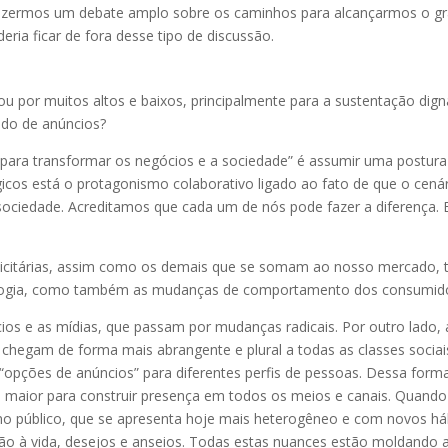
fazermos um debate amplo sobre os caminhos para alcançarmos o gra
eria ficar de fora desse tipo de discussão.
u por muitos altos e baixos, principalmente para a sustentação dign
ado de anúncios?
 para transformar os negócios e a sociedade” é assumir uma postur
gicos está o protagonismo colaborativo ligado ao fato de que o cená
 sociedade. Acreditamos que cada um de nós pode fazer a diferença.
licitárias, assim como os demais que se somam ao nosso mercado, 
ologia, como também as mudanças de comportamento dos consumid
cios e as mídias, que passam por mudanças radicais. Por outro lado
 chegam de forma mais abrangente e plural a todas as classes sociai
o “opções de anúncios” para diferentes perfis de pessoas. Dessa for
o maior para construir presença em todos os meios e canais. Quan
 no público, que se apresenta hoje mais heterogêneo e com novos há
o à vida, desejos e anseios. Todas estas nuances estão moldando 