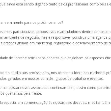
o que ainda está sendo digerido tanto pelos profissionais como pelas 
A tem em mente para os próximos anos?
ez mais participativos, propositivos e articuladores dentro de noss
m ambiente de negócios livre e responsável; construir uma agenda pr
práticas globais em marketing, regulatório e desenvolvimento de ta
e de liderar e articular os debates que englobam os aspectos ético
l no auxílio aos profissionais, nos tornando fonte das melhores pr
eúdos gerados em nossos comitês, grupos de trabalho e eventos.
conquistar novos associados continuamente, assim como parceiros
nos que temos pela frente.
a especial em comemoração às nossas seis décadas, mas também co