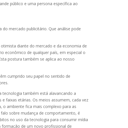
nde público e uma persona específica ao
a do mercado publicitário. Que análise pode
a otimista diante do mercado e da economia de
rio econômico de qualquer país, em especial o
 Esta postura também se aplica ao nosso
têm cumprido seu papel no sentido de
ores.
, a tecnologia também está alavancando a
s e faixas etárias. Os meios assumem, cada vez
ma, o ambiente fica mais complexo para as
do falo sobre mudança de comportamento, é
bitos no uso da tecnologia para consumir mídia
a formação de um novo profissional de