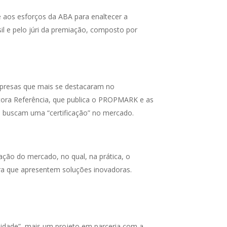
 aos esforços da ABA para enaltecer a
il e pelo júri da premiação, composto por
mpresas que mais se destacaram no
itora Referência, que publica o PROPMARK e as
e buscam uma “certificação” no mercado.
ção do mercado, no qual, na prática, o
ra que apresentem soluções inovadoras.
alidade”, mais um projeto em parceria com a