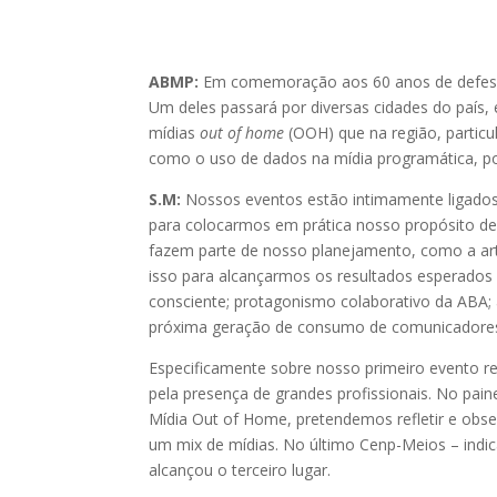
ABMP:
Em comemoração aos 60 anos de defesa d
Um deles passará por diversas cidades do país, e
mídias
out of home
(OOH) que na região, particu
como o uso de dados na mídia programática, po
S.M:
Nossos eventos estão intimamente ligado
para colocarmos em prática nosso propósito de 
fazem parte de nosso planejamento, como a ar
isso para alcançarmos os resultados esperados
consciente; protagonismo colaborativo da ABA;
próxima geração de consumo de comunicadores 
Especificamente sobre nosso primeiro evento re
pela presença de grandes profissionais. No pa
Mídia Out of Home, pretendemos refletir e obs
um mix de mídias. No último Cenp-Meios – indic
alcançou o terceiro lugar.